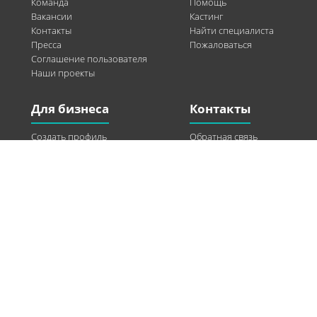
Команда
Помощь
Вакансии
Кастинг
Контакты
Найти специалиста
Пресса
Пожаловаться
Соглашение пользователя
Наши проекты
Для бизнеса
Контакты
Создать профиль
Обратная связь
Рекламные возможности
Twitter
Помощь
Facebook
Найти модель
Vkontakte
Спонсорство
© 2013-2026 Q-WEL Все права защищены
Інформація на сайті q-wel.com призначена тільки для ознайомлення. Описані