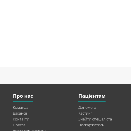
Про нас
Пацієнтам
Команда
Допомога
Вакансії
Кастинг
Контакти
Знайти спеціаліста
Пресса
Поскаржитись
Угода користувача