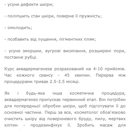
- усуне дефекти шкіри;
- поліпшить стан шкіри, поверне її пружність;
- омолодить;
- позбавить від лущення, пігментних плям;
- усуне зморшки, вугрові висипання, розширені пори,
постакне рубці.
Курс аквадермагенеза розрахований на 4-10 прийомів.
Час кожного сеансу - 45 хвилин. Перерва між
процедурами тривае 2.5-3.5 місяці.
Як і будь-яка інша косметична процедура,
аквадермагенез припускає первинний етап. Він потрібен
для попередньої обробки шкіри, щоб підготувати її до
основної частини. Перш за все, косметолог обов'язково
очистить шкіру від поверхневого бруду, пилу, мертвих
клітин - продезинфікує її. Зробить масаж для