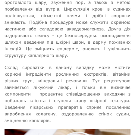
ороговілого шару, звуження пор, а також з метою
позбавлення від вугрів. Циркуляція крові в судинах
поліпшується, пігментні плями і дрібні зморшки
зникають. Подібна процедура може служити окремою
частиною або складовою аквадермагенеза. Друга дія
оздоровчого сеансу - це безпосередньо омолодження
шляхом введення під шкірні шари, в дерму поживних
ін'єкцій. Це зміцнить епідерміс, оновить і ущільнить
структуру капілярного шару.
Склад сироватки в даному випадку може містити
корисні інгредієнти рослинних екстрактів, вітаміни
різних груп, мінеральні речовини. Тут рецептурою
займається лікуючий лікар, і тільки він визначає
компоненти і процентне співвідношення виходячи з
побажань клієнта і ступеня стану шкірної текстури.
Введення лікарських препаратів сприяє посиленню
вироблення колагену, оздоровленню стінок судин,
зміцненню капілярів.