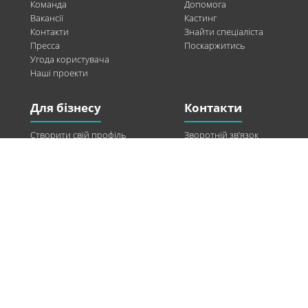
Команда
Допомога
Вакансії
Кастинг
Контакти
Знайти спеціаліста
Пресса
Поскаржитись
Угода користувача
Наші проекти
Для бізнесу
Контакти
Створити свій профіль
Зворотній зв’язок
Рекламні можливості
Twitter
Допомога
Facebook
Знайти модель
Vkontakte
Спонсорство
© 2013-2026 Q-WEL Всі права захищені
Інформація на сайті q-wel.com призначена тільки для ознайомлення. Описані