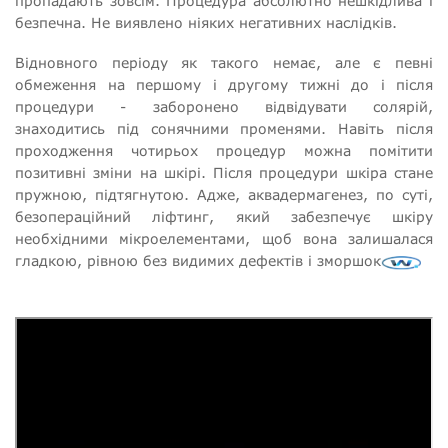
пропадають зовсім. Процедура абсолютно нешкідлива і
безпечна. Не виявлено ніяких негативних наслідків.
Відновного періоду як такого немає, але є певні
обмеження на першому і другому тижні до і після
процедури - заборонено відвідувати солярій,
знаходитись під сонячними променями. Навіть після
проходження чотирьох процедур можна помітити
позитивні зміни на шкірі. Після процедури шкіра стане
пружною, підтягнутою. Адже, аквадермагенез, по суті,
безопераційний ліфтинг, який забезпечує шкіру
необхідними мікроелементами, щоб вона залишалася
гладкою, рівною без видимих дефектів і зморшок