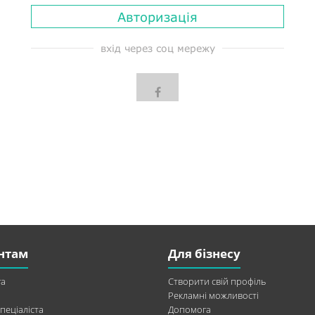
Авторизація
вхід через соц мережу
нтам
Для бізнесу
а
Створити свій профіль
Рекламні можливості
пеціаліста
Допомога