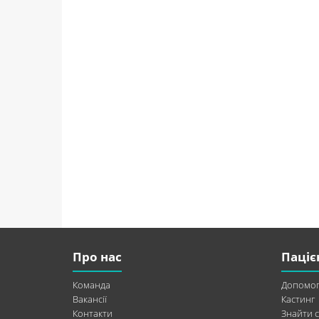
Про нас
Паціє
Команда
Допомог
Вакансії
Кастинг
Контакти
Знайти с