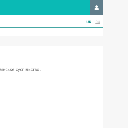
UK
RU
їнське суспільство.