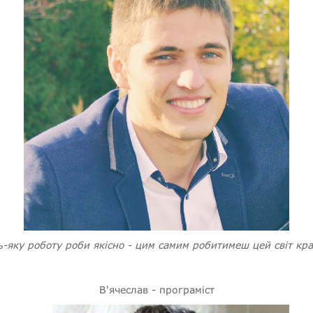
ь-яку роботу роби якісно - цим самим робитимеш цей світ кр
В'ячеслав - програміст