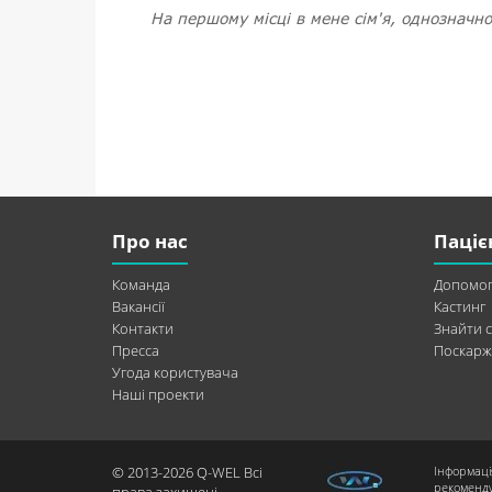
На першому місці в мене сім'я, однозначн
Про нас
Паціє
Команда
Допомог
Вакансії
Кастинг
Контакти
Знайти с
Пресса
Поскарж
Угода користувача
Наші проекти
© 2013-2026 Q-WEL Всі
Інформаці
рекоменду