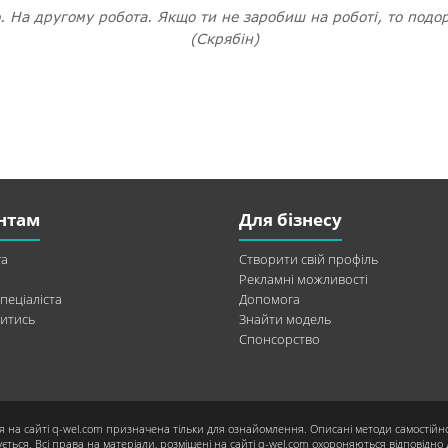
о. На другому робота. Якщо ти не заробиш на роботі, то подо
(Скрябін)
нтам
Для бізнесу
а
Створити свій профіль
Рекламні можливості
пеціаліста
Допомога
итись
Знайти модель
Спонсорство
я на сайті q-wel.com призначена тільки для ознайомлення. Описані методи самостійн
ється. Всі права на матеріали, розміщені на сайті q-wel.com охороняються відповідно 