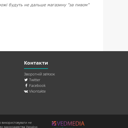
рожі будуть не дальше магазину "за пивом"
Контакти
Зворотній зв’язок
Twitter
Facebook
Vkontakte
о використовувати не
до законодавства України.