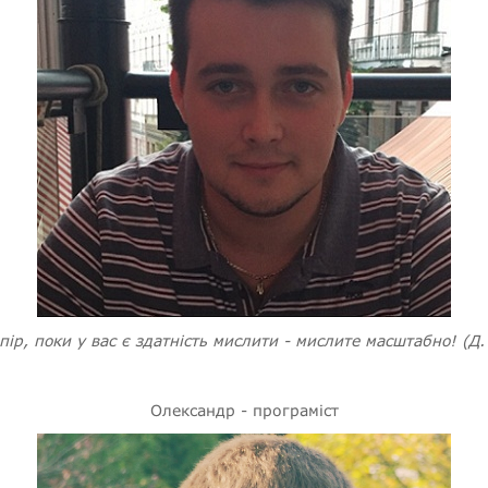
пір, поки у вас є здатність мислити - мислите масштабно! (Д
Олександр - програміст