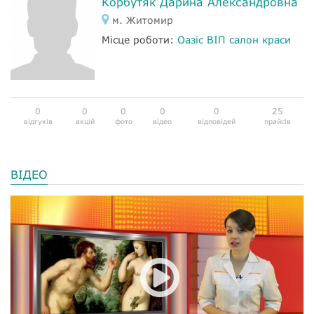
Корбутяк Дарина Александровна
м. Житомир
Місце роботи:
Оазіс ВІП салон краси
0
0
0
0
0
25
відгуків
акцій
фото
відео
відповідей
прайсів
ВІДЕО