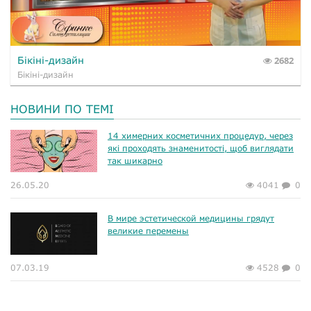
Бікіні-дизайн
2682
Бікіні-дизайн
НОВИНИ ПО ТЕМІ
14 химерних косметичних процедур, через
які проходять знаменитості, щоб виглядати
так шикарно
26.05.20
4041
0
В мире эстетической медицины грядут
великие перемены
07.03.19
4528
0