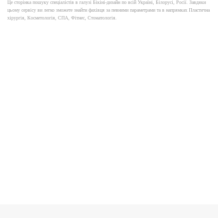
Це сторінка пошуку спеціалістів в галузі Бікіні-дизайн по всій Україні, Білорусі, Росії. Завдяки
цьому сервісу ви легко зможете знайти фахівця за певними параметрами та в напрямках Пластична
хірургія, Косметологія, СПА, Фітнес, Стоматологія.