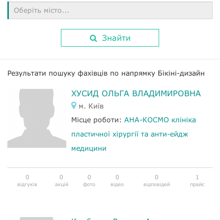
Оберіть місто...
Знайти
Результати пошуку фахівців по напрямку Бікіні-дизайн
ХУСИД ОЛЬГА ВЛАДИМИРОВНА
м. Київ
Місце роботи:
АНА-КОСМО клініка
пластичної хірургії та анти-ейдж
медицини
0
0
0
0
0
1
відгуків
акцій
фото
відео
відповідей
прайс