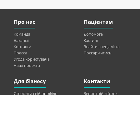
Про нас
Пацієнтам
Команда
Допомога
Вакансії
Кастинг
Контакти
Знайти спеціаліста
Пресса
Поскаржитись
Угода користувача
Наші проекти
Для бізнесу
Контакти
Створити свій профіль
Зворотній зв’язок
Рекламні можливості
Twitter
Допомога
Facebook
Знайти модель
Vkontakte
Спонсорство