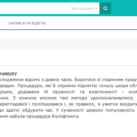
Тип пошуку
НАПИСАТИ ВІДГУК
оцедуру
лодження відомо з давніх часів. Боротися зі старінням при
предки. Процедури, які б сприяли підняттю тонусу шкіри об
ршки, додавали їй пружності та еластичності - осо
інок. З кожною епохою такі методи удосконалювалися, 
переглядався і поліпшувався і, як правило, в ужиток входил
и здатні обдурити час. У сучасності широку популярність
ння набула процедура біоліфтинга.