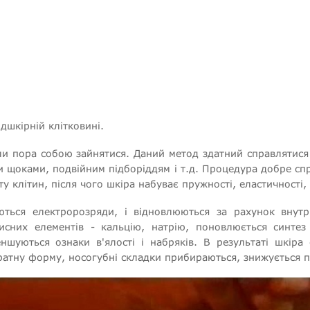
ідшкірній клітковині.
 пора собою зайнятися. Даний метод здатний справлятися зі
и щоками, подвійним підборіддям і т.д. Процедура добре сп
клітин, після чого шкіра набуває пружності, еластичності, а
ються електророзряди, і відновлюються за рахунок внутр
исних елементів - кальцію, натрію, поновлюється синтез
меншуються ознаки в'ялості і набряків. В результаті шкір
ратну форму, носогубні складки прибираються, знижується п