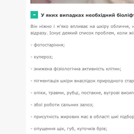
-
У яких випадках необхідний біоліф
Він ніжно і м'яко впливає на шкіру обличчя,
відразу. Існує деякий список проблем, коли жі
- фотостаріння;
- купероз;
- знижена фізіологічна активність клітин;
- пігментація шкіри внаслідок природного стар
- опіки, травми, рубці, постакне, вугрові виси
- збої роботи сальних залоз;
- присутність жирових мас в області шиї підбо
- опущення щік, губ, куточків брів;