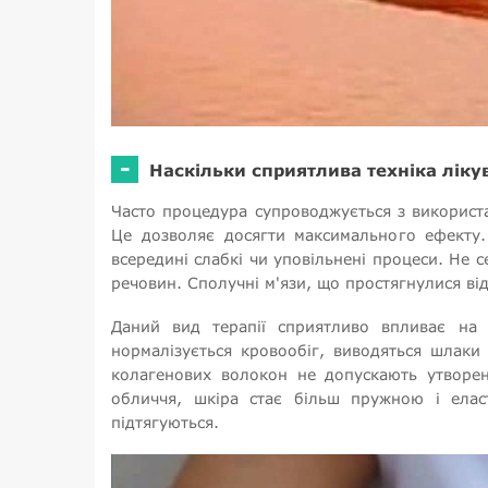
-
Наскільки сприятлива техніка ліку
Часто процедура супроводжується з використан
Це дозволяє досягти максимального ефекту. 
всередині слабкі чи уповільнені процеси. Не 
речовин. Сполучні м'язи, що простягнулися ві
Даний вид терапії сприятливо впливає на к
нормалізується кровообіг, виводяться шлаки
колагенових волокон не допускають утворен
обличчя, шкіра стає більш пружною і еласт
підтягуються.