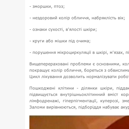
- зморшки, птоз;
- нездоровий колір обличчя, набряклість вік;
- ознаки сухості, в'ялості шкіри;
- круги або мішки під очима;
- порушення мікроциркуляції в шкірі, м'язах, п
Вищеперерахованi проблеми є основними, коли
покращує колір обличчя, бореться з обвислим
Цикл лікування дозволить нормалізувати роботу 
Пошкоджені клітини - ділянки шкіри, підда
підвищується внутрішньоклітинний вміст кор
лімфодренажі, гіперпігментації, куперозі, з
Заломи вирівнюються, підборіддя набуває аку