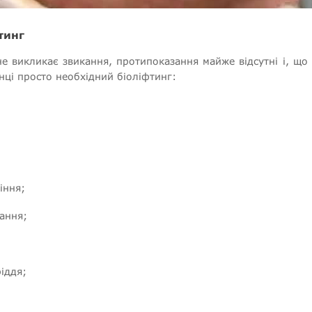
тинг
 не викликає звикання, протипоказання майже відсутні і, щ
нці просто необхідний біоліфтинг:
іння;
пання;
ріддя;