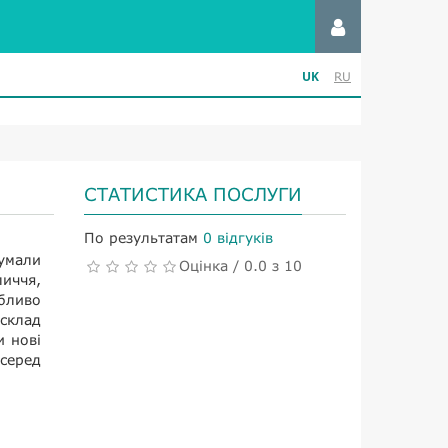
UK
RU
СТАТИСТИКА ПОСЛУГИ
По результатам
0 відгуків
думали
Оцінка / 0.0 з 10
личчя,
бливо
склад
и нові
 серед