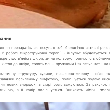
вання
ням препаратів, які несуть в собі біологічно активні реч
У роботі мікрострумової терапії - імпульс вбудовується в
секрет, що в'ялість шкіри, зміна кольору, припухлість облич
д кісток до шкіри, стають менш пружними і як результат - на
літинну структуру, судини, підшкірно-жирову і м'які т
 завдяки посиленому лімфотоку, поліпшується подача кис
ня нових зморшок, а старі розгладжуються. За рахунок то
ичною, а її колір поліпшується. Зникають мімічні змор