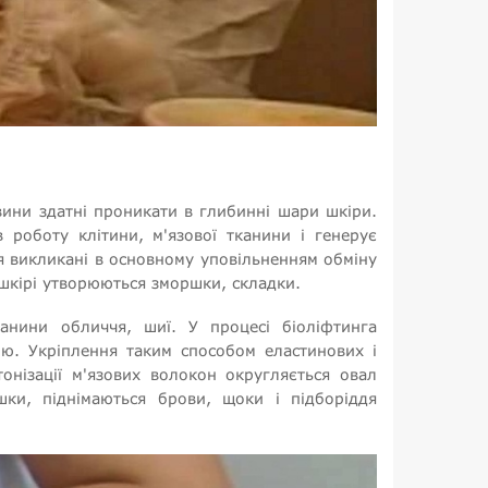
овини здатні проникати в глибинні шари шкіри.
 роботу клітини, м'язової тканини і генерує
чя викликані в основному уповільненням обміну
 шкірі утворюються зморшки, складки.
канини обличчя, шиї. У процесі біоліфтинга
ню. Укріплення таким способом еластинових і
нізації м'язових волокон округляється овал
шки, піднімаються брови, щоки і підборіддя