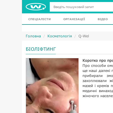
СПЕЦІАЛІСТИ
ОРГАНІЗАЦІЇ
ВІДЕО
Головна
Косметологія
Q-Wel
БІОЛІФТИНГ
Коротко про пр
Про способи омо
ще наші далекі 
прибирали змо
захоплювали ж
мазей і кремів 
медичні винаход
жіночого населе