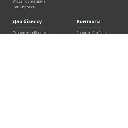
Угода користувача
Наші проекти
Для бізнесу
Контакти
Створити свій профіль
Зворотній зв’язок
Рекламні можливості
Twitter
Допомога
Facebook
Знайти модель
Vkontakte
Спонсорство
© 2013-2026 Q-WEL Всі права захищені
Інформація на сайті q-wel.com призначена тільки для ознайомлення. Описані
методи самостійно використовувати не рекомендується. Всі права на матеріали,
розміщені на сайті q-wel.com охороняються відповідно до законодавства
України.
«агробизнес»