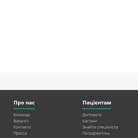
Про нас
Пацієнтам
Команда
Допомога
Вакансії
Кастинг
Контакти
Знайти спеціаліста
Пресса
Поскаржитись