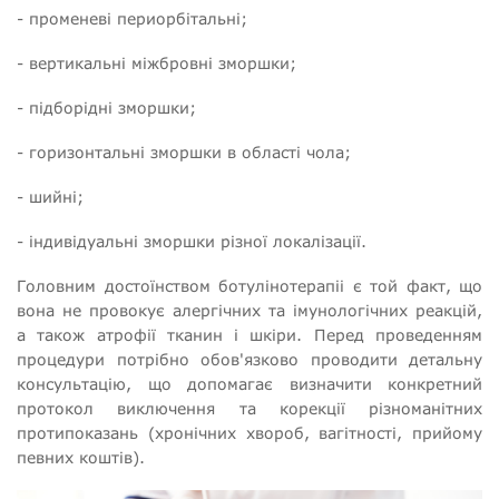
- променеві периорбітальні;
- вертикальні міжбровні зморшки;
- підборідні зморшки;
- горизонтальні зморшки в області чола;
- шийні;
- індивідуальні зморшки різної локалізації.
Головним достоїнством ботулінотерапіі є той факт, що
вона не провокує алергічних та імунологічних реакцій,
а також атрофії тканин і шкіри. Перед проведенням
процедури потрібно обов'язково проводити детальну
консультацію, що допомагає визначити конкретний
протокол виключення та корекції різноманітних
протипоказань (хронічних хвороб, вагітності, прийому
певних коштів).