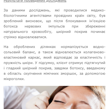
Результати проведених досліджень
За даними досліджень, які проводилися медико-
біологічними агентствами провідних країн світу, був
зроблений висновок, що після блокування ін'єкцією
ботокса нервових імпульсів при збереженні
натурального кровообігу, шкірний покрив починає
стрімко відновлюватися.
На оброблених ділянках нормалізується водно-
сольовий баланс, а також відновлюється колагеново-
еластиновий каркас, який відповідає за еластичність і
пружність шкіри. У підсумку, клієнт отримує підтягнутий
і гладкий шкірний покрив, завдяки ботоксу, введеному
в область скупчення мімічних зморшок, за допомогою
мікроголки.