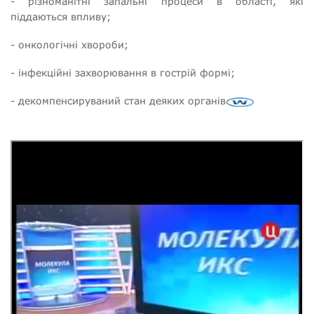
- різноманітні запальні процеси в області, які
піддаються впливу;
- онкологічні хвороби;
- інфекційні захворювання в гострій формі;
- декомпенсируваний стан деяких органів