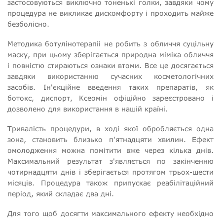
застосовуються виключно тоненькі голки, завдяки чому
процедура не викликає дискомфорту і проходить майже
безболісно.
Методика ботулінотерапіі не робить з обличчя суцільну
маску, при цьому зберігається природна міміка обличчя
і повністю стираються ознаки втоми. Все це досягається
завдяки використанню сучасних косметологічних
засобів. Ін'єкційне введення таких препаратів, як
ботокс, диспорт, Ксеомін офіційно зареєстровано і
дозволено для використання в нашій країні.
Тривалість процедури, в ході якої обробляється одна
зона, становить близько п'ятнадцяти хвилин. Ефект
омолодження можна помітити вже через кілька днів.
Максимальний результат з'являється по закінченню
чотирнадцяти днів і зберігається протягом трьох-шести
місяців. Процедура також припускає реабілітаційний
період, який складає два дні.
Для того щоб досягти максимального ефекту необхідно