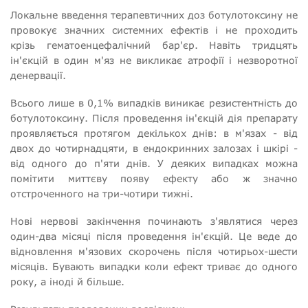
Локальне введення терапевтичних доз ботулотоксину не
провокує значних системних ефектів і не проходить
крізь гематоенцефалічний бар'єр. Навіть тридцять
ін'єкцій в один м'яз не викликає атрофії і незворотної
денервації.
Всього лише в 0,1% випадків виникає резистентність до
ботулотоксину. Після проведення ін'єкцій дія препарату
проявляється протягом декількох днів: в м'язах - від
двох до чотирнадцяти, в ендокринних залозах і шкірі -
від одного до п'яти днів. У деяких випадках можна
помітити миттєву появу ефекту або ж значно
отстроченного на три-чотири тижні.
Нові нервові закінчення починають з'являтися через
один-два місяці після проведення ін'єкцій. Це веде до
відновлення м'язових скорочень після чотирьох-шести
місяців. Бувають випадки коли ефект триває до одного
року, а іноді й більше.