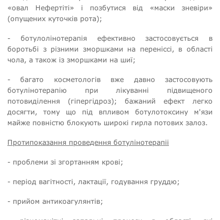
«овал Нефертіті» і позбутися від «маски зневіри»
(опущених куточків рота);
- ботулолінотерапія ефективно застосовується в
боротьбі з різними зморшками на переніссі, в області
чола, а також із зморшками на шиї;
- багато косметологів вже давно застосовують
ботулінотерапію при лікуванні підвищеного
потовиділення (гіпергідроз); бажаний ефект легко
досягти, тому що під впливом ботулотоксину м'язи
майже повністю блокують широкі гирла потових залоз.
Протипоказання проведення ботулінотерапіі
- проблеми зі згортанням крові;
- період вагітності, лактації, годування груддю;
- прийом антикоагулянтів;