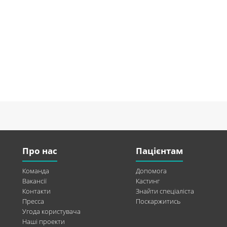
Про нас
Пацієнтам
Команда
Допомога
Вакансії
Кастинг
Контакти
Знайти спеціаліста
Пресса
Поскаржитись
Угода користувача
Наші проекти