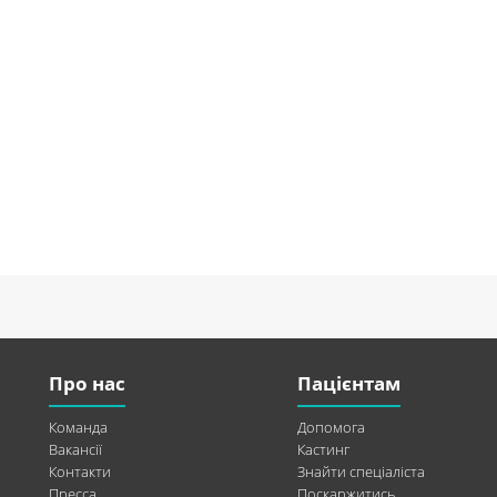
Про нас
Пацієнтам
Команда
Допомога
Вакансії
Кастинг
Контакти
Знайти спеціаліста
Пресса
Поскаржитись