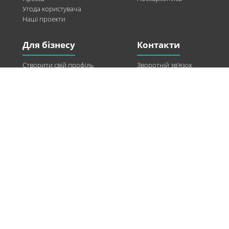
Угода користувача
Наші проекти
Для бізнесу
Контакти
Створити свій профіль
Зворотній зв’язок
Рекламні можливості
Twitter
Допомога
Facebook
Знайти модель
Vkontakte
Спонсорство
© 2013-2026 Q-WEL Всі права захищені
Інформація на сайті q-wel.com призначена тільки для ознайомлення. Описані
методи самостійно використовувати не рекомендується. Всі права на матеріали,
розміщені на сайті q-wel.com охороняються відповідно до законодавства
України.
«агробизнес»