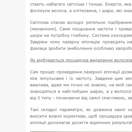
стають набагато світліше і тонше. Енергія, я
фолікули волоса, а клітковина, і шари, які зн
Світлова спалах володіє ретельно підібраним
(меланіном). Саме поєднання частоти і трива
шкіри на потрібну глибину. Система охолодже
Завдяки чому лазерну епіляцію проводять нав
фахівця зробити знеболення особливо хворобл
Як відбувається процедура видалення волоскі
Сам процес проведення лазерної епіляції дозво
між імпульсами і їх частоту. Завдяки цим з
важлива, адже ми точно не знаємо, на якій са
знаходяться в найглибших шарах, а у волосся
від її типу - починаючи від самої смаглявою, з
Такі складні параметри, як довжина хвилі 
вносити власні корективи, щоб процедура ідеа
епіляції допомагає досягти відмінних результа