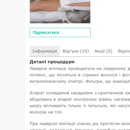
Підписатися
Інформація
Відгуки (10)
Акції (0)
Відпо
Деталі процедури
Лазерна епіляція проводиться на лазерному ді
пігмент, що міститься в стрижні волосся і фо
випромінюючому спектрі. Фільтри, що знаходя
Апарат оснащений насадками з кристаликів са
вбудована в апарат контролює рівень нагріван
шкіру впливають тільки ті імпульси, які несу
волоски на тілі.
При лазерної епіляції спалах діє протягом мі
епіляції, волосяний стрижень потрібно вид