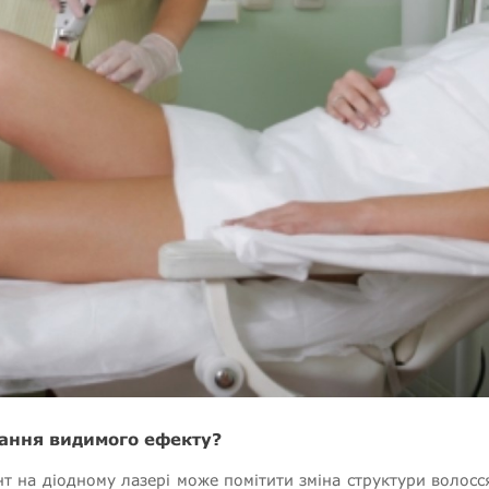
мання видимого ефекту?
нт на діодному лазері може помітити зміна структури волосся,