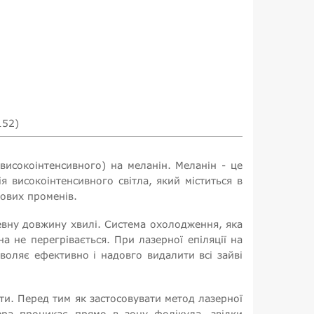
152)
(високоінтенсивного) на меланін. Меланін - це
я високоінтенсивного світла, який міститься в
ових променів.
евну довжину хвилі. Система охолодження, яка
а не перегрівається. При лазерної епіляції на
зволяє ефективно і надовго видалити всі зайві
ти. Перед тим як застосовувати метод лазерної
ера проникає прямо в зону фолікула, звідки