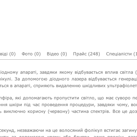
віді (0)
Фото (0)
Відео (0)
Прайс (248)
Спеціалісти (
одному апараті, завдяки якому відбувається вплив світла 
лікулі. За допомогою діодного лазера відбувається генераці
ться в апараті, сприяють видаленню шкідливих ультрафіолет
пфіра, які допомагають пропустити світло, що має суворо п
ня шкіри під час проведення процедури, завдяки чому, вон
ть виключно корисну (червону) частина спектрів. Все це до
лісекунд, незважаючи на це волосяний фолікул встигає загину
алити за допомогою крему або бритви, адже промінь лаз