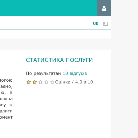
UK
RU
СТАТИСТИКА ПОСЛУГИ
По результатам
10 відгуків
омогою
Оцінка / 4.0 з 10
наємо,
ою. В
 шкіра
ову ж
далити
момент