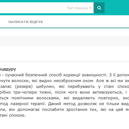
Тип пошуку
НАПИСАТИ ВІДГУК
оцедуру
 - сучасний безпечний спосіб корекції зовнішності. З її доп
нути волоски, які видно неозброєним оком. Але ж всі ми з
запас (резерв) цибулин, які перебувають у стані спок
ібно три-чотири тижні, після чого вони активізуються, і
ться помітними волосками, які видаляють повторно, зн
тод лазерної терапії. Даний метод дозволяє не тільки ви
ули, він допомагає послабити зростання тих, які на цей 
тані спокою.