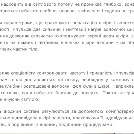
ка надходить від світлового потоку не проникає глибоко, вон
аходяться набагато глибше, нервові закінчення і судини не т
и параметрами, що враховують релаксацію шкіри і волосся,
лості імпульсів дає сильний і миттєвий нагрів волосяної ц
ння дозволяє своєчасно охолоджувати верхні шари шкіри, з
іть на ніжних і чутливих ділянках шкіри людини - на обл
ивих частин тіла.
в
ляє спеціалісту контролювати частоту і тривалість імпульсів
мінам тепло доставляється на певну, необхідну у кожному
ме глибині розташовані волосяні фолікули в шкірі. Наприклад
 світліше, вони набагато ближче до поверхні. Також лазерн
акінчуючи світлою.
на діодним системі регулюється за допомогою комп'ютерно
льно відповідала шкірі пацієнта, враховуючи її індивідуальн
тів, в порівнянні з іншими, подібними процедурами.