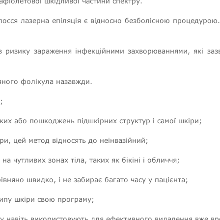
афіолетової шкідливої частини спектру.
осся лазерна епіляція є відносно безболісною процедурою.
тів ризику зараження інфекційними захворюваннями, які з
яного фолікула назавжди.
;
яких або пошкоджень підшкірних структур і самої шкіри;
ри, цей метод відносять до неінвазійний;
на чутливих зонах тіла, таких як бікіні і обличчя;
івняно швидко, і не забирає багато часу у пацієнта;
ипу шкіри свою програму;
ру навіть використовують для ефективного видалення вже вр