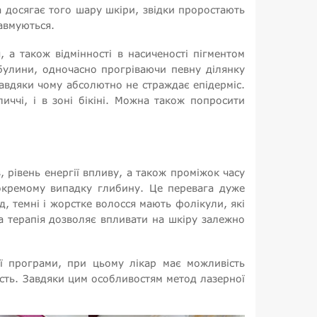
а досягає того шару шкіри, звідки проростають
равмуються.
 а також відмінності в насиченості пігментом
ибулини, одночасно прогріваючи певну ділянку
авдяки чому абсолютно не страждає епідерміс.
иччі, і в зоні бікіні. Можна також попросити
, рівень енергії впливу, а також проміжок часу
 окремому випадку глибину. Це перевага дуже
, темні і жорстке волосся мають фолікули, які
а терапія дозволяє впливати на шкіру залежно
ї програми, при цьому лікар має можливість
ість. Завдяки цим особливостям метод лазерної