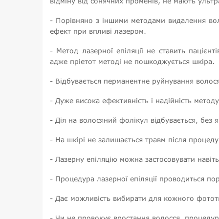
відміну від сонячних променів, не мають ультр
- Порівняно з іншими методами видалення вол
ефект при впливі лазером.
- Метод лазерної епіляції не ставить пацієн
адже пріетот методі не пошкоджується шкіра.
- Відбувається перманентне руйнування волос
- Дуже висока ефективність і надійність методу
- Дія на волосяний фолікул відбувається, без 
- На шкірі не залишається травм після процеду
- Лазерну епіляцію можна застосовувати навіть 
- Процедура лазерної епіляції проводиться пор
- Дає можливість вибирати для кожного фотот
- Чи не провокує вростання волосся, процеду