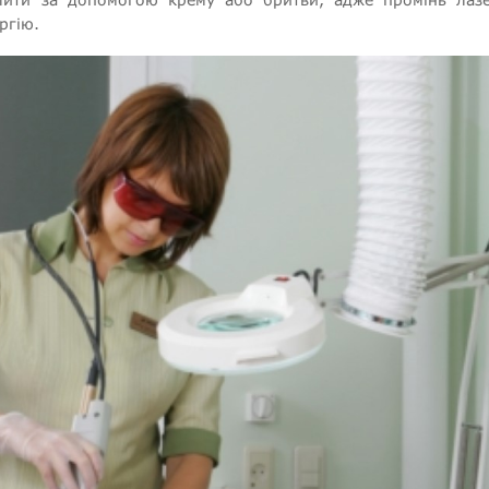
ргію.