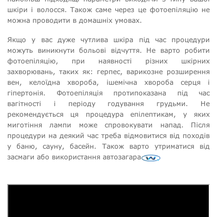
шкіри і волосся. Також саме через це фотоепіляцію не
можна проводити в домашніх умовах.
Якщо у вас дуже чутлива шкіра під час процедури
можуть виникнути больові відчуття. Не варто робити
фотоепіляцію, при наявності різних шкірних
захворювань, таких як: герпес, варикозне розширення
вен, келоїдна хвороба, ішемічна хвороба серця і
гіпертонія. Фотоепіляція протипоказана під час
вагітності і періоду годування грудьми. Не
рекомендується ця процедура епілептикам, у яких
миготіння лампи може спровокувати напад. Після
процедури на деякий час треба відмовитися від походів
у баню, сауну, басейн. Також варто утриматися від
засмаги або використання автозагара