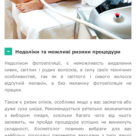
-
Недоліки та можливі ризики процедури
Недоліком фотоепіляції, є неможливість видалення
сивих, світлих і рудих волосків, в силу своїх технічних
особливостей, так як в світлого і сивого волосся
відсутній меланін, а без меланіну фотоепіляція не
працює.
Також є ризик опіків, особливо якщо у вас засмагла або
дуже суха шкіра. Рекомендується ретельно визначитися
з вибором лікаря, оскільки багато чого від нього
залежить, чи пройде процедура успішно чи виникнуть
складності. Косметолог повинен вибрати для вас
найбільш підходящі параметри виходячи з типу вашої