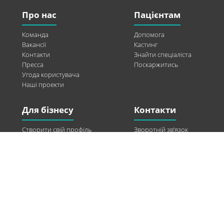
Про нас
Пацієнтам
Команда
Допомога
Вакансії
Кастинг
Контакти
Знайти спеціаліста
Пресса
Поскаржитись
Угода користувача
Наші проекти
Для бізнесу
Контакти
Створити свій профіль
Зворотній зв’язок
Рекламні можливості
Twitter
Допомога
Facebook
Знайти модель
Vkontakte
Спонсорство