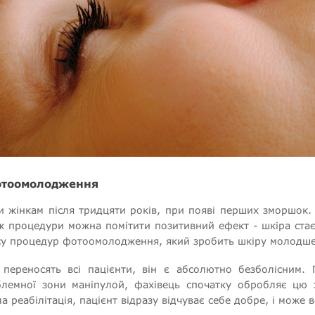
фотоомолодження
 жінкам після тридцяти років, при появі перших зморшок.
 ж процедури можна помітити позитивний ефект - шкіра стає
су процедур фотоомолодження, який зробить шкіру молодше 
ереносять всі пацієнти, він є абсолютно безболісним. П
лемної зони маніпулой, фахівець спочатку обробляє цю
 реабілітація, пацієнт відразу відчуває себе добре, і може 