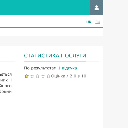
UK
RU
СТАТИСТИКА ПОСЛУГИ
По результатам
1 відгука
ється
Оцінка / 2.0 з 10
них і
йного
роким
.