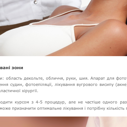
вані зони
 область декольте, обличчя, руки, шия. Апарат для фототе
я судин, фотоепіляції, лікування вугрового висипу (акне)
стичної хірургії.
дити курсом з 4-5 процедур, але не частіше одного разу
 може призначити оптимальне лікування і потрібну кількість