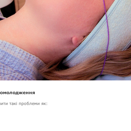
оомолодження
ти такі проблеми як: