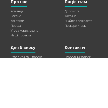
Про нас
Пацієнтам
Команда
Допомога
Вакансії
Кастинг
Контакти
Знайти спеціаліста
Пресса
Поскаржитись
Угода користувача
Наші проекти
Для бізнесу
Контакти
Створити свій профіль
Зворотній зв’язок
Рекламні можливості
Twitter
Допомога
Facebook
Знайти модель
Vkontakte
Спонсорство
© 2013-2026 Q-WEL Всі права захищені