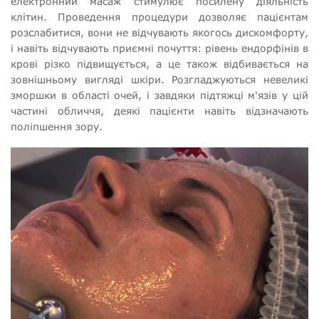
електронний масаж стимулює посилену діяльність
клітин. Проведення процедури дозволяє пацієнтам
розслабитися, вони не відчувають якогось дискомфорту,
і навіть відчувають приємні почуття: рівень ендорфінів в
крові різко підвищується, а це також відбивається на
зовнішньому вигляді шкіри. Розгладжуються невеликі
зморшки в області очей, і завдяки підтяжці м'язів у цій
частині обличчя, деякі пацієнти навіть відзначають
поліпшення зору.