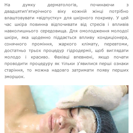
На думку дерматологів, починаючи з
двадцятип'ятирічного віку кожній жінці потрібно
влаштовувати «відпустку» для шкірного покриву. У цей
час шкіра повинна відпочивати від стресів і впливів
навколишнього середовища. Для омолодження молодої
шкіри, яка щоденно піддається впливу кондиціонера,
сонячного проміння, жаркого клімату, перевтоми,
достатньо трьох процедур гідродерміі, щоб виглядати
молодо і красиво. Фахівці впевнені, якщо почати
проводити процедуру як тільки з'явилися перші ознаки
старіння, то можна надовго затримати появу перших
зморшок.