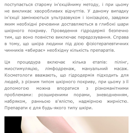
поступається старому ін'єкційниму методу, і при цьому
не викликає хворобливих відчуттів. У даному випадку
ін'єкції замінюються ультразвуком і іонізацією, завдяки
яким необхідні речовини доставляються в глибокі шари
шкірного покриву. Проведення гідродерміі безпечно
тим, що воно повністю виключає передозування. Справа
в тому, що шкіра людини під дією фізіотерапевтичних
чинників «вбирає» необхідну кількість препаратів.
Ця процедура включає кілька етапів: пілінг,
миостимуляцію, лімфодренаж, мануальний масаж.
Косметологи вважають, що гідродермія підходить для
людей, з різним типом шкірного покриву, при цьому з її
допомогою можна впоратися з різноманітними
проблемами: розширеними порами, зневодненням,
набряком, ранньою в'ялістю, надмірною жирністю.
Препарати є для будь-якого типу шкіри.