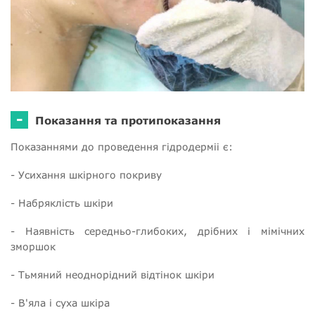
-
Показання та протипоказання
Показаннями до проведення гідродерміі є:
- Усихання шкірного покриву
- Набряклість шкіри
- Наявність середньо-глибоких, дрібних і мімічних
зморшок
- Тьмяний неоднорідний відтінок шкіри
- В'яла і суха шкіра