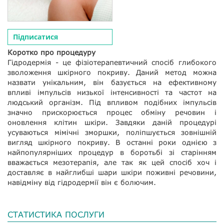
Підписатися
Коротко про процедуру
Гідродермія - це фізіотерапевтичний спосіб глибокого
зволоження шкірного покриву. Даний метод можна
назвати унікальним, він базується на ефективному
впливі імпульсів низької інтенсивності та частот на
людський організм. Під впливом подібних імпульсів
значно прискорюється процес обміну речовин і
оновлення клітин шкіри. Завдяки даній процедурі
усуваються мімічні зморшки, поліпшується зовнішній
вигляд шкірного покриву. В останні роки однією з
найпопулярніших процедур в боротьбі зі старінням
вважається мезотерапія, але так як цей спосіб хоч і
доставляє в найглибші шари шкіри поживні речовини,
навідміну від гідродермії він є болючим.
СТАТИСТИКА ПОСЛУГИ