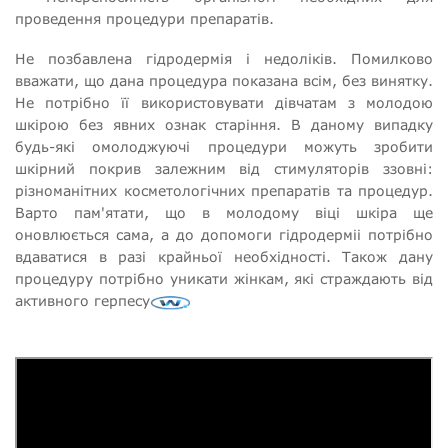
проведення процедури препаратів.
Не позбавлена гідродермія і недоліків. Помилково
вважати, що дана процедура показана всім, без винятку.
Не потрібно її використовувати дівчатам з молодою
шкірою без явних ознак старіння. В даному випадку
будь-які омолоджуючі процедури можуть зробити
шкірний покрив залежним від стимуляторів ззовні:
різноманітних косметологічних препаратів та процедур.
Варто пам'ятати, що в молодому віці шкіра ще
оновлюється сама, а до допомоги гідродерміі потрібно
вдаватися в разі крайньої необхідності. Також дану
процедуру потрібно уникати жінкам, які страждають від
активного герпесу