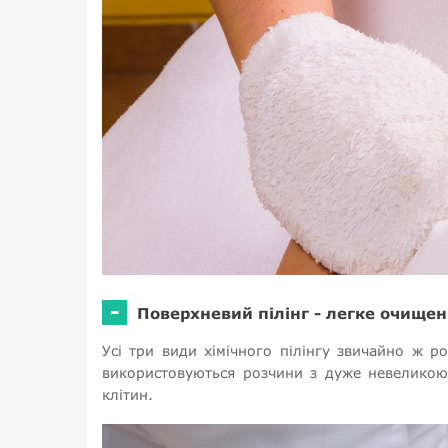
-
Поверхневий пілінг - легке очище
Усі три види хімічного пілінгу звичайно ж р
використовуються розчини з дуже невеликою 
клітин.