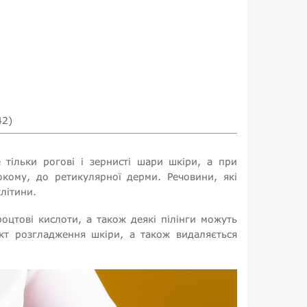
42)
 тільки рогові і зернисті шари шкіри, а при
окому, до ретикулярної дерми. Речовини, які
клітини.
роцтові кислоти, а також деякі пілінги можуть
ект розгладження шкіри, а також видаляється