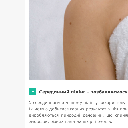
-
Серединний пілінг - позбавляємося
У серединному хімічному пілінгу використову
їх можна добитися гарних результатів ніж при
виробляються природні речовини, що сприяют
зморшок, різних плям на шкірі і рубців.