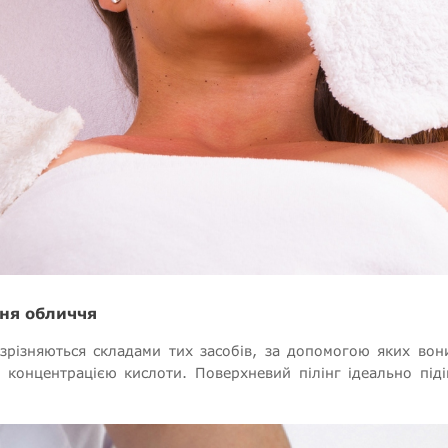
ння обличчя
озрізняються складами тих засобів, за допомогою яких вон
концентрацією кислоти. Поверхневий пілінг ідеально під