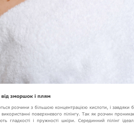
 від зморшок і плям
ються розчини з більшою концентрацією кислоти, і завдяки 
 використанні поверхневого пілінгу. Так як розчин проник
ь гладкості і пружності шкіри. Серединний пілінг ідеал