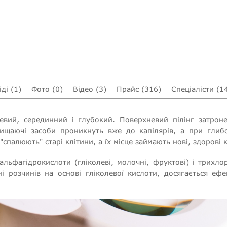
ді (1)
Фото (0)
Відео (3)
Прайс (316)
Спеціалісти (1
евий, серединний і глубокий. Поверхневий пілінг затроне
чищаючі засоби проникнуть вже до капілярів, а при глиб
 "спалюють" старі клітини, а їх місце займають нові, здорові 
 альфагідрокислоти (гліколеві, молочні, фруктові) і трихло
ні розчинів на основі гліколевої кислоти, досягається еф