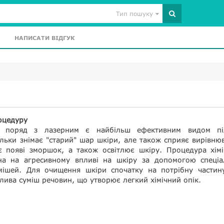
Тип пошуку
НАПИСАТИ ВІДГУК
оцедуру
нг поряд з лазерним є найбільш ефективним видом піл
льки знімає "старий" шар шкіри, але також сприяє вирівн
ає появі зморшок, а також освітлює шкіру. Процедура хім
ана на агресивному впливі на шкіру за допомогою спеціа
мішей. Для очищення шкіри спочатку на потрібну частину
лива суміш речовин, що утворює легкий хімічний опік.