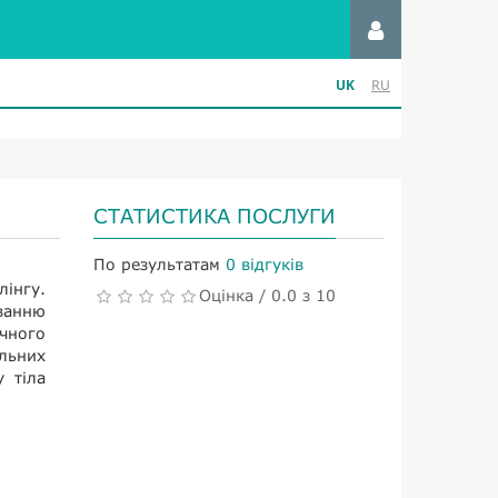
UK
RU
СТАТИСТИКА ПОСЛУГИ
По результатам
0 відгуків
інгу.
Оцінка / 0.0 з 10
юванню
ічного
льних
 тіла