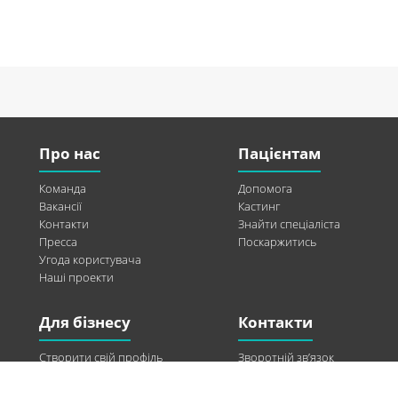
Про нас
Пацієнтам
Команда
Допомога
Вакансії
Кастинг
Контакти
Знайти спеціаліста
Пресса
Поскаржитись
Угода користувача
Наші проекти
Для бізнесу
Контакти
Створити свій профіль
Зворотній зв’язок
Рекламні можливості
Twitter
Допомога
Facebook