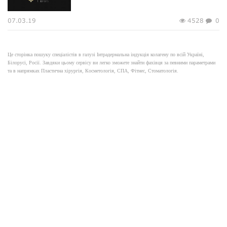
07.03.19
4528
0
Це сторінка пошуку спеціалістів в галузі Інтрадермальна індукція колагену по всій Україні,
Білорусі, Росії. Завдяки цьому сервісу ви легко зможете знайти фахівця за певними параметрами
та в напрямках Пластична хірургія, Косметологія, СПА, Фітнес, Стоматологія.