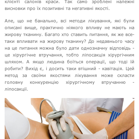
клієнті салонів краси. Так само зроблені належні
висновки про їх позитивні та негативні якості.
Але, що не банально, всі методи лікування, які були
описані вище, практично ніякого впливу не мають на
жирову тканину. Багато хто ставить питання, як же все-
таки впливати на жирову тканину? До недавнього часу
на це питання можна було дати однозначну відповідь -
це хірургічне втручання, тобто ліпосакція хірургічним
шляхом. А якщо людина боїться операції, що тоді їй
робити? Вихід є, і досить таки втішний - кавітація. Цей
метод за своїми якостями лікування може скласти
головну конкуренцію хірургічному втручанню -
ліпосакції.