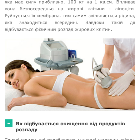
яка має силу приблизно, 100 кг на 1 кв.см. Впливає
вона безпосередньо на жирові клітини - ліпоціти.
Руйнується їх мембрана, тим самим звільняється рідина,
яка знаходиться всередині. Завдяки такій дії
відбувається фізичний розпад жирових клітин.
-
Як відбувається очищення від продуктів
розпаду
Тригліцериди, які перебувають у складі жирових клітин,