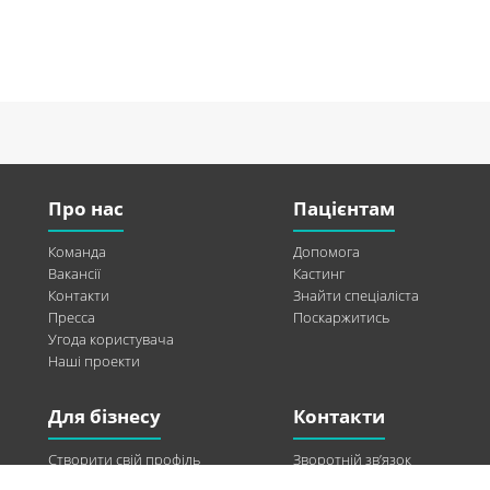
Про нас
Пацієнтам
Команда
Допомога
Вакансії
Кастинг
Контакти
Знайти спеціаліста
Пресса
Поскаржитись
Угода користувача
Наші проекти
Для бізнесу
Контакти
Створити свій профіль
Зворотній зв’язок
Рекламні можливості
Twitter