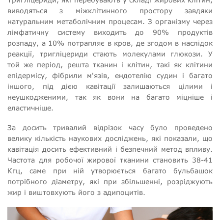
виводяться з міжклітинного простору завдяки
натуральним метаболічним процесам. З організму через
лімфатичну систему виходить до 90% продуктів
розпаду, а 10% потрапляє в кров, де згодом в наслідок
реакції, тригліцериди стають молекулами глюкози. У
той же період, решта тканин і клітин, такі як клітини
епідермісу, фібрили м'язів, ендотелію судин і багато
іншого, під дією кавітації залишаються цілими і
неушкодженими, так як вони на багато міцніше і
еластичніше.
За досить тривалий відрізок часу було проведено
велику кількість наукових досліджень, які показали, що
кавітація досить ефективний і безпечний метод впливу.
Частота для робочої жирової тканини становить 38-41
Кгц, саме при ній утворюється багато бульбашок
потрібного діаметру, які при збільшенні, розріджують
жир і виштовхують його з адипоцитів.