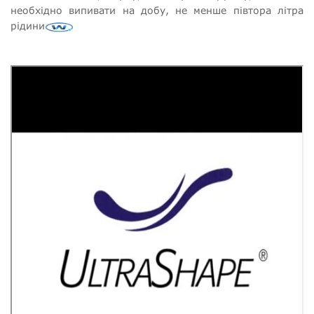
необхідно випивати на добу, не менше півтора літра
рідини