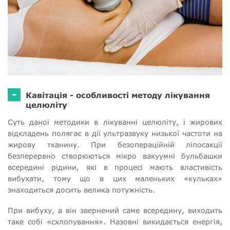
-
Кавітація - особливості методу лікування
целюліту
Суть даної методики в лікуванні целюліту, і жирових
відкладень полягає в дії ультразвуку низької частоти на
жирову тканину. При безопераційній ліпосакції
безперервно створюються мікро вакуумні бульбашки
всередині рідини, які в процесі мають властивість
вибухати, тому що в цих маленьких «кульках»
знаходиться досить велика потужність.
При вибуху, а він звернений саме всередину, виходить
таке собі «схлопування». Назовні викидається енергія,