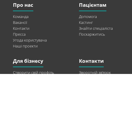
Про нас
Пацієнтам
Команда
Допомога
Вакансії
Кастинг
Контакти
Знайти спеціаліста
Пресса
Поскаржитись
Угода користувача
Наші проекти
Для бізнесу
Контакти
Створити свій профіль
Зворотній зв’язок
Рекламні можливості
Twitter
Допомога
Facebook
Знайти модель
Vkontakte
Спонсорство