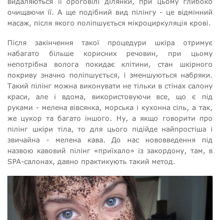
видаляються її ороговілі ділянки, при цьому глибоко
очищаючи її. А ще подібний вид пілінгу - це відмінний
масаж, після якого поліпшується мікроциркуляція крові.
Після закінчення такої процедури шкіра отримує
набагато більше корисних речовин, при цьому
непотрібна волога покидає клітини, стан шкірного
покриву значно поліпшується, і зменшуються набряки.
Такий пілінг можна виконувати не тільки в стінах салону
краси, але і вдома, використовуючи все, що є під
руками - мелена вівсянка, морська і кухонна сіль, а так,
же цукор та багато іншого. Ну, а якщо говорити про
пілінг шкіри тіла, то для цього підійде найпростіша і
звичайна - мелена кава. До нас нововведення під
назвою кавовий пілінг «приїхало» із закордону, там, в
SPA-салонах, давно практикують такий метод.