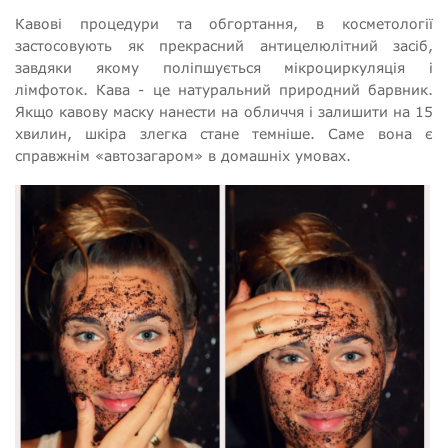
Кавові процедури та обгортання, в косметології
застосовують як прекрасний антицелюлітний засіб,
завдяки якому поліпшується мікроциркуляція і
лімфоток. Кава - це натуральний природний барвник.
Якщо кавову маску нанести на обличчя і залишити на 15
хвилин, шкіра злегка стане темніше. Саме вона є
справжнім «автозагаром» в домашніх умовах.