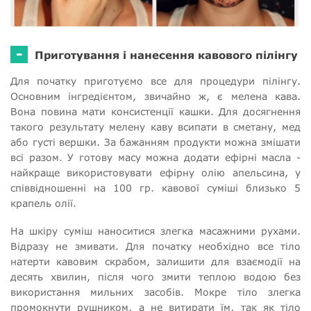
-
Приготування і нанесення кавового пілінгу
Для початку приготуємо все для процедури пілінгу.
Основним інгредієнтом, звичайно ж, є мелена кава.
Вона повина мати консистенції кашки. Для досягнення
такого результату мелену каву всипати в сметану, мед
або густі вершки. За бажанням продукти можна змішати
всі разом. У готову масу можна додати ефірні масла -
найкраще використовувати ефірну олію апельсина, у
співвідношенні на 100 гр. кавової суміші близько 5
крапель олії.
На шкіру суміш наноситися злегка масажними рухами.
Відразу не змивати. Для початку необхідно все тіло
натерти кавовим скрабом, залишити для взаємодії на
десять хвилин, після чого змити теплою водою без
використання мильних засобів. Мокре тіло злегка
промокнути рушником, а не витирати їм, так як тіло