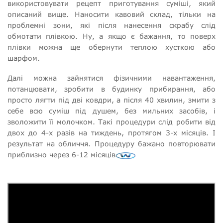
використовувати рецепт приготування суміші, який
описаний вище. Наносити кавовий склад, тільки на
проблемні зони, які після нанесення скрабу слід
обмотати плівкою. Ну, а якщо є бажання, то поверх
плівки можна ще обернути теплою хусткою або
шарфом.
Далі можна зайнятися фізичними навантаження,
потанцювати, зробити в будинку прибирання, або
просто лягти під дві ковдри, а після 40 хвилин, змити з
себе всю суміш під душем, без мильних засобів, і
зволожити її молочком. Такі процедури слід робити від
двох до 4-х разів на тиждень, протягом 3-х місяців. І
результат на обличчя. Процедуру бажано повторювати
приблизно через 6-12 місяців