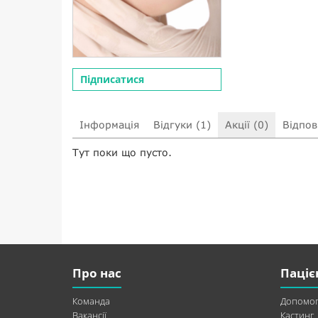
Підписатися
Інформація
Відгуки (1)
Акції (0)
Відпові
Тут поки що пусто.
Про нас
Паціє
Команда
Допомог
Вакансії
Кастинг