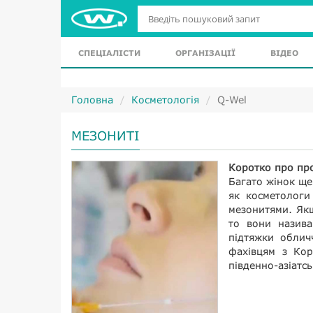
СПЕЦІАЛІСТИ
ОРГАНІЗАЦІЇ
ВІДЕО
Головна
Косметологія
Q-Wel
МЕЗОНИТІ
Коротко про пр
Багато жінок ще
як косметологи
мезонитями. Як
то вони назива
підтяжки облич
фахівцям з Коре
південно-азіатсь