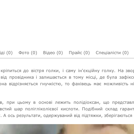
ді (0)
Фото (0)
Відео (0)
Прайс (0)
Спеціалісти (0)
ріпиться до вістря голки, і саму ін'єкційну голку. На зв
 від провідника і залишається в тому місці, де була зафік
вона відрізняється гнучкістю, то фахівець має можливість
тів, при цьому в основі лежить полідіоксан, що представ
встий шар полігліколієвої кислоти. Подібний склад гарант
. А ось результати, одержуваний від підтяжки, зберігаються