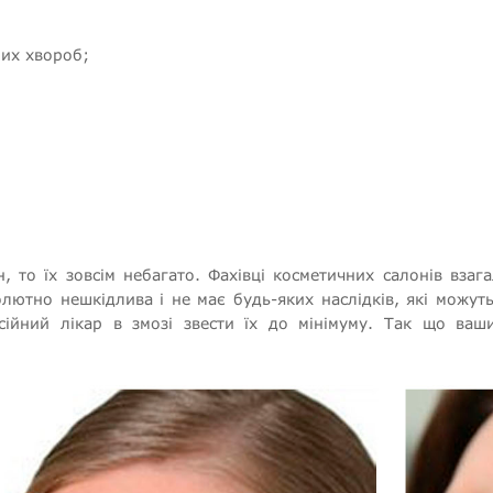
них хвороб;
 то їх зовсім небагато. Фахівці косметичних салонів взаг
ютно нешкідлива і не має будь-яких наслідків, які можут
сійний лікар в змозі звести їх до мінімуму. Так що ва