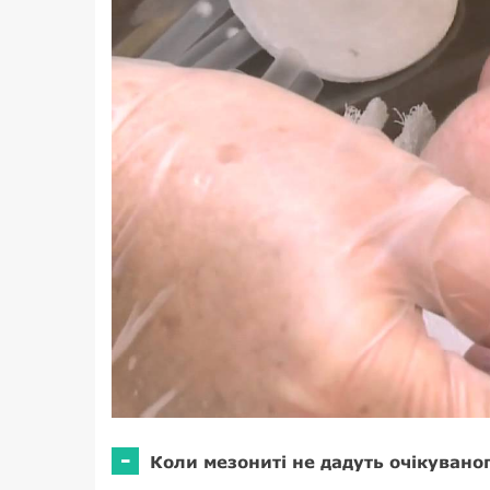
-
Коли мезониті не дадуть очікувано