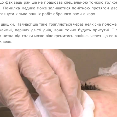
що фахівець раніше не працював спеціальною тонкою голкою
ок. Помилка медика може залишатися помітною протягом дво
лянути кілька ранніх робіт обраного вами лікаря.
я шишки. Найчастіше таке трапляється через неякісне полож
наймні, перших двісті днів, вони точно будуть присутні. Т
о нитка від голки може відокремитись раніше, через що вон
хівець.