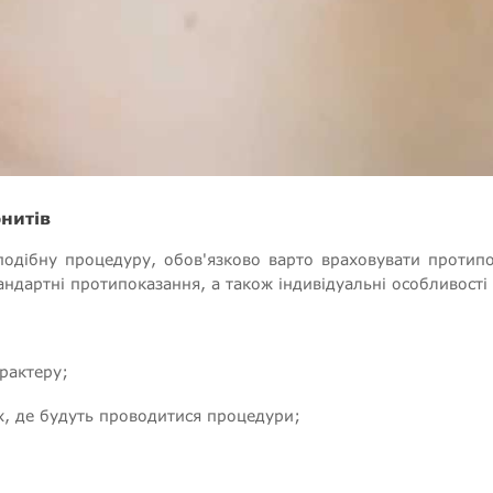
нитів
одібну процедуру, обов'язково варто враховувати протипо
тандартні протипоказання, а також індивідуальні особливост
рактеру;
х, де будуть проводитися процедури;