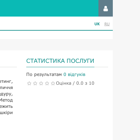
UK
RU
СТАТИСТИКА ПОСЛУГИ
По результатам
0 відгуків
фтинг,
Оцінка / 0.0 з 10
личчя
едуру,
Метод
ежить
 шкіри