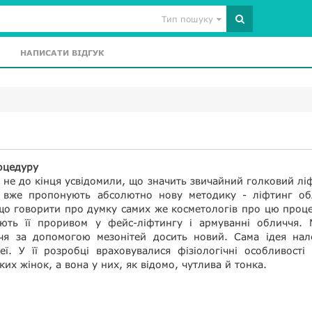
Тип пошуку
НАПИСАТИ ВІДГУК
оцедуру
 не до кінця усвідомили, що значить звичайний голковий лі
 вже пропонують абсолютно нову методику - ліфтинг об
що говорити про думку самих же косметологів про цю проц
ють її проривом у фейс-ліфтингу і армуванні обличчя. 
чя за допомогою мезонітей досить новий. Сама ідея нал
ї. У її розробці враховувалися фізіологічні особливості
ких жінок, а вона у них, як відомо, чутлива й тонка.