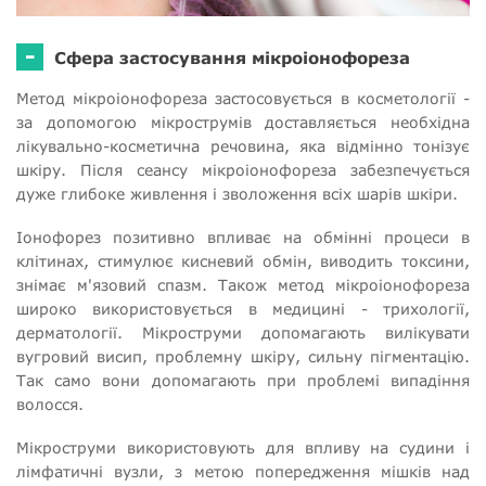
-
Сфера застосування мікроіонофореза
Метод мікроіонофореза застосовується в косметології -
за допомогою мікрострумів доставляється необхідна
лікувально-косметична речовина, яка відмінно тонізує
шкіру. Після сеансу мікроіонофореза забезпечується
дуже глибоке живлення і зволоження всіх шарів шкіри.
Іонофорез позитивно впливає на обмінні процеси в
клітинах, стимулює кисневий обмін, виводить токсини,
знімає м'язовий спазм. Також метод мікроіонофореза
широко використовується в медицині - трихології,
дерматології. Мікроструми допомагають вилікувати
вугровий висип, проблемну шкіру, сильну пігментацію.
Так само вони допомагають при проблемі випадіння
волосся.
Мікроструми використовують для впливу на судини і
лімфатичні вузли, з метою попередження мішків над