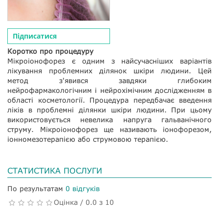
Підписатися
Коротко про процедуру
Мікроіонофорез є одним з найсучасніших варіантів
лікування проблемних ділянок шкіри людини. Цей
метод з'явився завдяки глибоким
нейрофармакологічним і нейрохімічним дослідженням в
області косметології. Процедура передбачає введення
ліків в проблемні ділянки шкіри людини. При цьому
використовується невелика напруга гальванічного
струму. Мікроіонофорез ще називають іонофорезом,
іонномезотерапією або струмовою терапією.
СТАТИСТИКА ПОСЛУГИ
По результатам
0 відгуків
Оцінка / 0.0 з 10