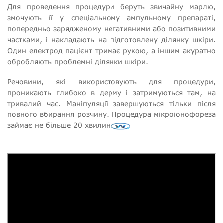
Для проведення процедури беруть звичайну марлю,
змочують її у спеціальному ампульному препараті,
попередньо зарядженому негативними або позитивними
частками, і накладають на підготовлену ділянку шкіри.
Один електрод пацієнт тримає рукою, а іншим акуратно
обробляють проблемні ділянки шкіри.
Речовини, які використовують для процедури,
проникають глибоко в дерму і затримуються там, на
тривалий час. Маніпуляції завершуються тільки після
повного вбирання розчину. Процедура мікроіонофореза
займає не більше 20 хвилин