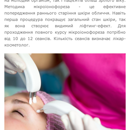
на молодий організм, так і пацієнтів більш зрілого віку.
Методика мікроіонофореза - це ефективне
попередження раннього старіння шкіри обличчя. Навіть
перша процедура покращує загальний стан шкіри, так
як вона створює видимий ліфтинг-ефект. Для
проходження повного курсу мікроіонофореза потрібно
від 10 до 12 сеансів. Кількість сеансів визначає лікар-
косметолог.