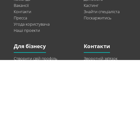
Вакансії
Кастинг
Контакти
Знайти спеціаліста
Пресса
Поскаржитись
Угода користувача
Наші проекти
Для бізнесу
Контакти
Створити свій профіль
Зворотній зв’язок
Рекламні можливості
Twitter
Допомога
Facebook
Знайти модель
Vkontakte
Спонсорство
© 2013-2026 Q-WEL Всі права захищені
Інформація на сайті q-wel.com призначена тільки для ознайомлення. Описані