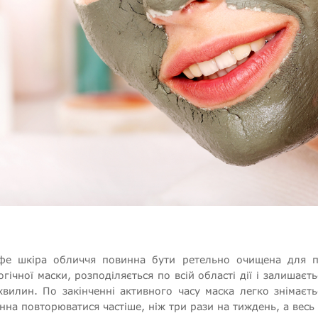
фе шкіра обличчя повинна бути ретельно очищена для по
гічної маски, розподіляється по всій області дії і залишаєт
 хвилин. По закінченні активного часу маска легко знімає
нна повторюватися частіше, ніж три рази на тиждень, а весь