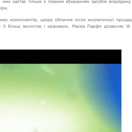
 них настає тільки з повним вбиранням засобів всередину
іри.
них компонентів, шкіра обличчя після косметичної процед
ь її більш вологою і красивою. Маска Парфе дозволяє їй с