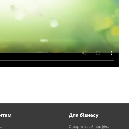
нтам
Для бізнесу
а
Створити свій профіль