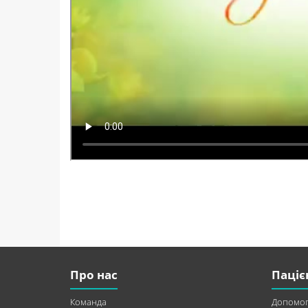
Про нас
Паціє
Команда
Допомог