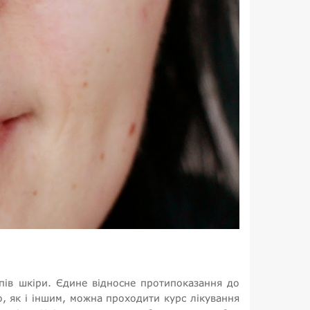
пів шкіри. Єдине відносне протипоказання до
о, як і іншим, можна проходити курс лікування