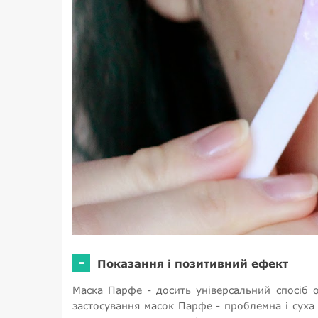
-
Показання і позитивний ефект
Маска Парфе - досить універсальний спосіб 
застосування масок Парфе - проблемна і суха 