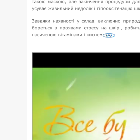
такою маскою, але закінчення процедури для
усуває живильний недолік і гіпооксігенацію шк
Завдяки наявності у складі виключно природ
бореться з проявами стресу на шкірі, робит
насиченою вітамінами і киснем