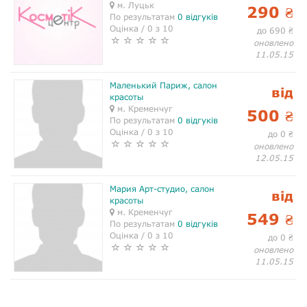
м. Луцьк
290
₴
По результатам
0 відгуків
Оцінка / 0 з 10
до 690
₴
оновлено
11.05.15
Маленький Париж, салон
від
красоты
м. Кременчуг
500
₴
По результатам
0 відгуків
Оцінка / 0 з 10
до 0
₴
оновлено
12.05.15
Мария Арт-студио, салон
від
красоты
м. Кременчуг
549
₴
По результатам
0 відгуків
Оцінка / 0 з 10
до 0
₴
оновлено
11.05.15