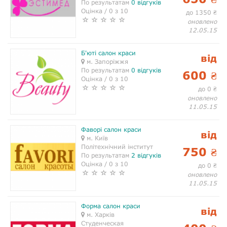
По результатам
0 відгуків
Оцінка / 0 з 10
до 1350
₴
оновлено
12.05.15
Б'юті салон краси
від
м. Запоріжжя
По результатам
0 відгуків
600
₴
Оцінка / 0 з 10
до 0
₴
оновлено
11.05.15
Фаворі салон краси
від
м. Київ
Політехнічний інститут
750
₴
По результатам
2 відгуків
Оцінка / 0 з 10
до 0
₴
оновлено
11.05.15
Форма салон краси
від
м. Харків
Студенческая