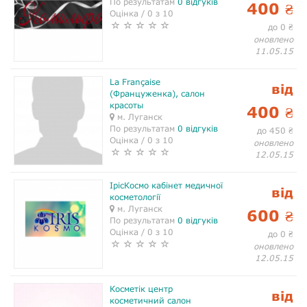
По результатам
0 відгуків
400
₴
Оцінка / 0 з 10
до 0
₴
оновлено
11.05.15
La Française
від
(Француженка), салон
красоты
400
₴
м. Луганск
По результатам
0 відгуків
до 450
₴
Оцінка / 0 з 10
оновлено
12.05.15
ІрісКосмо кабінет медичної
від
косметології
м. Луганск
600
₴
По результатам
0 відгуків
Оцінка / 0 з 10
до 0
₴
оновлено
12.05.15
Косметік центр
від
косметичний салон