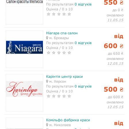
550
₴
По результатам
0 відгуків
Оцінка / 0 з 10
до 0
₴
оновлено
11.05.15
Ніагара спа салон
від
м. Бровары
По результатам
0 відгуків
600
₴
Оцінка / 0 з 10
до 650
₴
оновлено
12.05.15
Карінтія центр краси
від
м. Херсон
По результатам
0 відгуків
500
₴
Оцінка / 0 з 10
до 600
₴
оновлено
12.05.15
Комільфо фабрика краси
від
м. Николаев