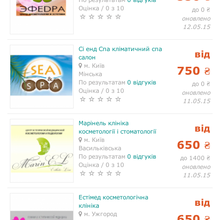
Оцінка / 0 з 10
до 0
₴
оновлено
12.05.15
Сі енд Спа кліматичний спа
від
салон
м. Київ
750
₴
Мінська
По результатам
0 відгуків
до 0
₴
Оцінка / 0 з 10
оновлено
11.05.15
Марінель клініка
від
косметології і стоматології
м. Київ
650
₴
Васильківська
По результатам
0 відгуків
до 1400
₴
Оцінка / 0 з 10
оновлено
11.05.15
Естімед косметологічна
від
клініка
м. Ужгород
650
₴