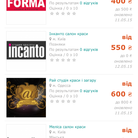
400
₴
По результатам
0 відгуків
Оцінка / 0 з 10
до 500
₴
оновлено
11.05.15
Інканто салон краси
від
м. Київ
Позняки
550
₴
По результатам
0 відгуків
Оцінка / 0 з 10
до 0
₴
оновлено
12.05.15
Рай студія краси і загару
від
м. Одесса
По результатам
0 відгуків
600
₴
Оцінка / 0 з 10
до 800
₴
оновлено
11.05.15
Меліса салон краси
від
м. Київ
Мінська