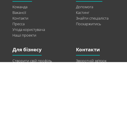
Команда
Допомога
Вакансії
Кастинг
Контакти
Знайти спеціаліста
Пресса
Поскаржитись
Угода користувача
Наші проекти
Для бізнесу
Контакти
Створити свій профіль
Зворотній зв’язок
Рекламні можливості
Twitter
Допомога
Facebook
Знайти модель
Vkontakte
Спонсорство
© 2013-2026 Q-WEL Всі права захищені