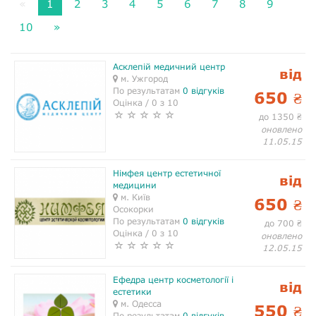
«
1
2
3
4
5
6
7
8
9
10
»
Асклепій медичний центр
від
м. Ужгород
По результатам
0 відгуків
650
₴
Оцінка / 0 з 10
до 1350
₴
оновлено
11.05.15
Німфея центр естетичної
від
медицини
м. Київ
650
₴
Осокорки
По результатам
0 відгуків
до 700
₴
Оцінка / 0 з 10
оновлено
12.05.15
Ефедра центр косметології і
від
естетики
м. Одесса
550
₴
По результатам
0 відгуків