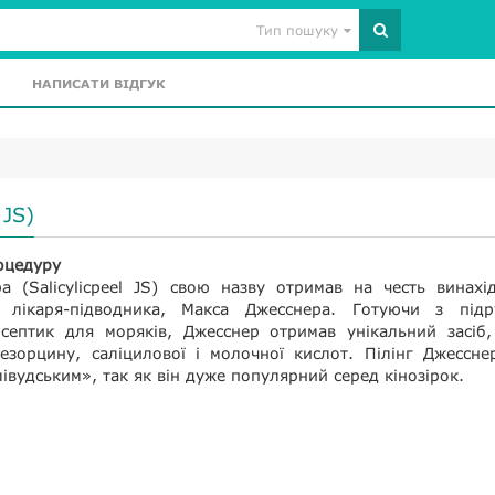
Тип пошуку
НАПИСАТИ ВІДГУК
JS)
оцедуру
а (Salicylicpeel JS) свою назву отримав на честь винахі
о лікаря-підводника, Макса Джесснера. Готуючи з підр
исептик для моряків, Джесснер отримав унікальний засіб,
резорцину, саліцилової і молочної кислот. Пілінг Джессн
івудським», так як він дуже популярний серед кінозірок.