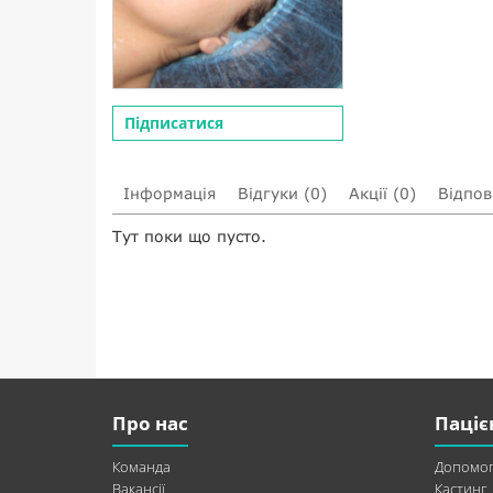
Підписатися
Інформація
Відгуки (0)
Акції (0)
Відпові
Тут поки що пусто.
Про нас
Паціє
Команда
Допомог
Вакансії
Кастинг