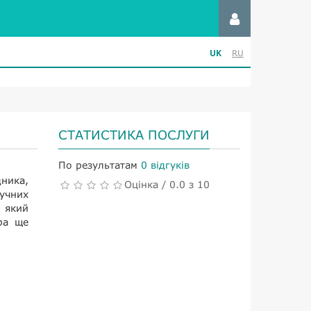
UK
RU
СТАТИСТИКА ПОСЛУГИ
По результатам
0 відгуків
дника,
Оцінка / 0.0 з 10
учних
 який
ера ще