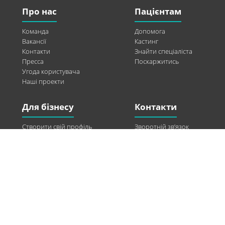
Про нас
Пацієнтам
Команда
Допомога
Вакансії
Кастинг
Контакти
Знайти спеціаліста
Пресса
Поскаржитись
Угода користувача
Наші проекти
Для бізнесу
Контакти
Створити свій профіль
Зворотній зв’язок
Рекламні можливості
Twitter
Допомога
Facebook
Знайти модель
Vkontakte
Спонсорство