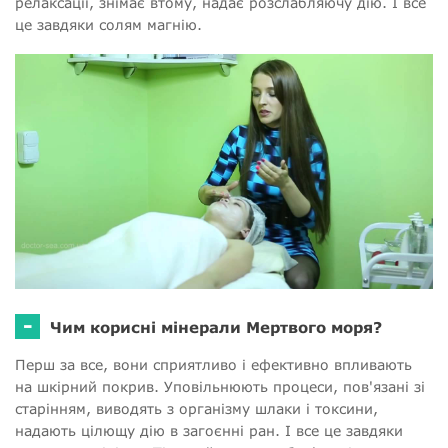
релаксації, знімає втому, надає розслабляючу дію. І все
це завдяки солям магнію.
-
Чим корисні мінерали Мертвого моря?
Перш за все, вони сприятливо і ефективно впливають
на шкірний покрив. Уповільнюють процеси, пов'язані зі
старінням, виводять з організму шлаки і токсини,
надають цілющу дію в загоєнні ран. І все це завдяки