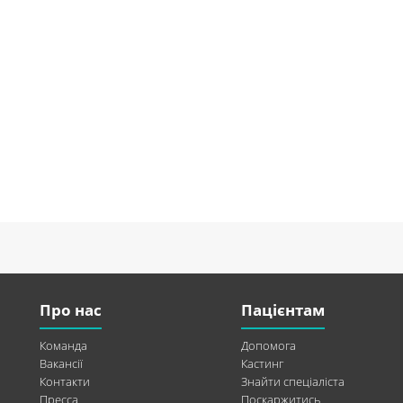
Про нас
Пацієнтам
Команда
Допомога
Вакансії
Кастинг
Контакти
Знайти спеціаліста
Пресса
Поскаржитись