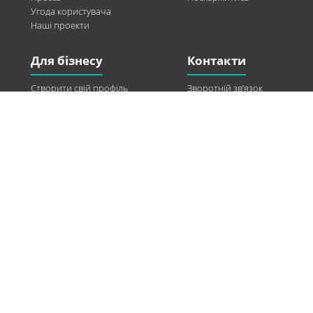
Угода користувача
Наші проекти
Для бізнесу
Контакти
Створити свій профіль
Зворотній зв’язок
Рекламні можливості
Twitter
Допомога
Facebook
Знайти модель
Vkontakte
Спонсорство
© 2013-2026 Q-WEL Всі права захищені
Інформація на сайті q-wel.com призначена тільки для ознайомлення. Описані
методи самостійно використовувати не рекомендується. Всі права на матеріали,
розміщені на сайті q-wel.com охороняються відповідно до законодавства
України.
«агробизнес»