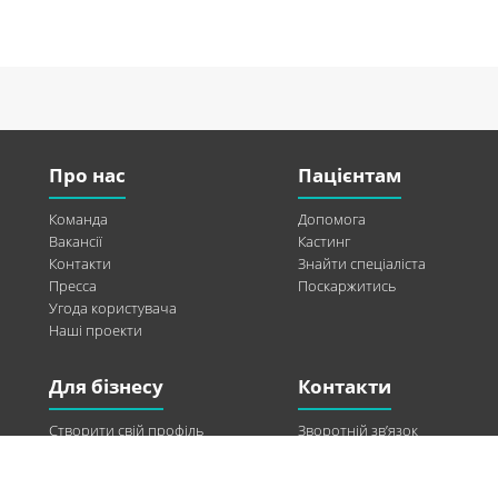
Про нас
Пацієнтам
Команда
Допомога
Вакансії
Кастинг
Контакти
Знайти спеціаліста
Пресса
Поскаржитись
Угода користувача
Наші проекти
Для бізнесу
Контакти
Створити свій профіль
Зворотній зв’язок
Рекламні можливості
Twitter
Допомога
Facebook
Знайти модель
Vkontakte