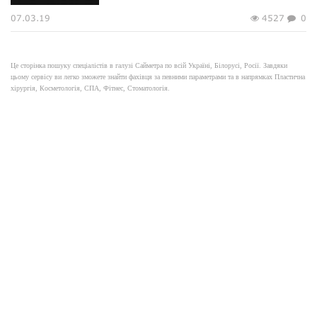
07.03.19
4527
0
Це сторінка пошуку спеціалістів в галузі Сайметра по всій Україні, Білорусі, Росії. Завдяки
цьому сервісу ви легко зможете знайти фахівця за певними параметрами та в напрямках Пластична
хірургія, Косметологія, СПА, Фітнес, Стоматологія.