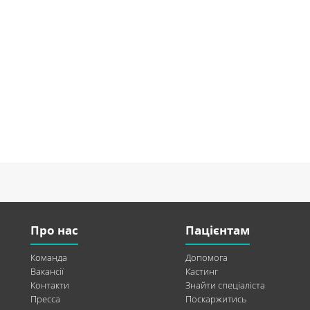
Про нас
Пацієнтам
Команда
Допомога
Вакансії
Кастинг
Контакти
Знайти спеціаліста
Пресса
Поскаржитись