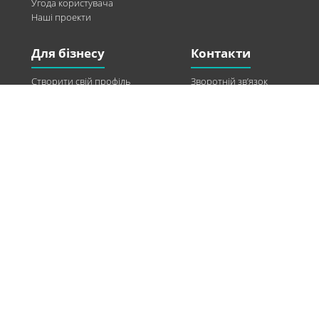
Угода користувача
Наші проекти
Для бізнесу
Контакти
Створити свій профіль
Зворотній зв’язок
Рекламні можливості
Twitter
Допомога
Facebook
Знайти модель
Vkontakte
Спонсорство
© 2013-2026 Q-WEL Всі права захищені
Інформація на сайті q-wel.com призначена тільки для ознайомлення. Описані
методи самостійно використовувати не рекомендується. Всі права на матеріали,
розміщені на сайті q-wel.com охороняються відповідно до законодавства
України.
«агробизнес»