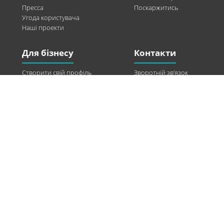
Пресса
Поскаржитись
Угода користувача
Наші проекти
Для бізнесу
Контакти
Створити свій профіль
Зворотній зв’язок
Рекламні можливості
Twitter
Допомога
Facebook
Знайти модель
Vkontakte
Спонсорство
© 2013-2026 Q-WEL Всі права захищені
Інформація на сайті q-wel.com призначена тільки для ознайомлення. Описані
методи самостійно використовувати не рекомендується. Всі права на матеріали,
розміщені на сайті q-wel.com охороняються відповідно до законодавства
України.