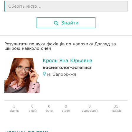
Оберіть місто...
Знайти
Результати пошуку фахівців по напрямку Догляд за
шкірою навколо очей
Кроль Яна Юрьевна
косметолог-эстетист
м. Запоріжжя
1
0
0
0
0
35
відгук
акцій
фото
відео
відповідей
прайсів