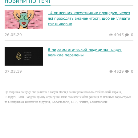
НОВИНИ ПО ТЕМІ
14 химерних косметичних процедур, через
які проходять знаменитості, щоб виглядати
так шикарно
26.05.20
4045
0
В мире эстетической медицины грядут
великие перемены
07.03.19
4529
0
Це сторінка пошуку спеціалістів в галузі Догляд за шкірою навколо очей по всій Україні,
Білорусі, Росії. Завдяки цьому сервісу ви легко зможете знайти фахівця за певними параметрами
та в напрямках Пластична хірургія, Косметологія, СПА, Фітнес, Стоматологія.