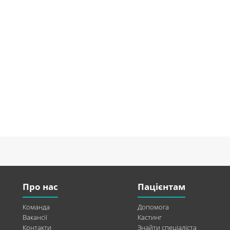
Про нас
Пацієнтам
Команда
Допомога
Вакансії
Кастинг
Контакти
Знайти спеціаліста