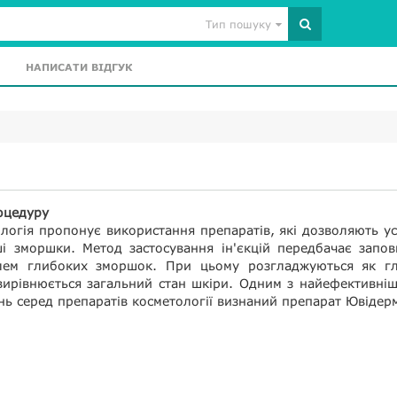
Тип пошуку
НАПИСАТИ ВІДГУК
оцедуру
логія пропонує використання препаратів, які дозволяють у
ші зморшки. Метод застосування ін'єкцій передбачає запо
лем глибоких зморшок. При цьому розгладжуються як гл
вирівнюється загальний стан шкіри. Одним з найефективні
нь серед препаратів косметології визнаний препарат Ювідер