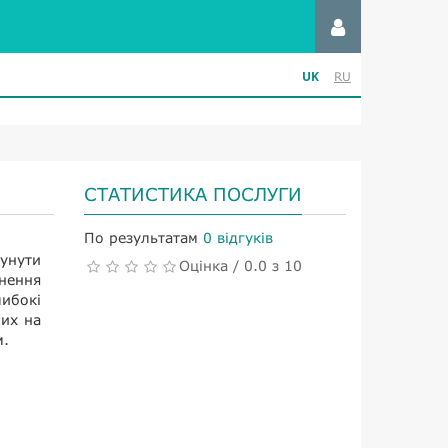
UK
RU
СТАТИСТИКА ПОСЛУГИ
По результатам
0 відгуків
сунути
Оцінка / 0.0 з 10
внення
ибокі
ших на
м.