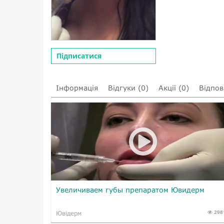
Підписатися
Інформація
Відгуки (0)
Акції (0)
Відпові
Увеличиваем губы препаратом Ювидерм
298
Ювідерм