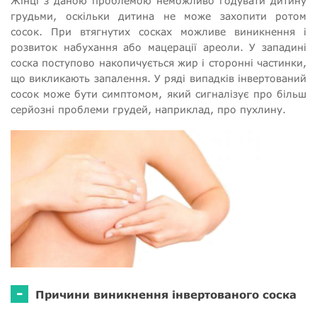
Жінці з даною проблемою неможливо годувати дитину
грудьми, оскільки дитина не може захопити ротом
сосок. При втягнутих сосках можливе виникнення і
розвиток набухання або мацерації ареоли. У западині
соска поступово накопичується жир і сторонні частинки,
що викликають запалення. У ряді випадків інвертований
сосок може бути симптомом, який сигналізує про більш
серйозні проблеми грудей, наприклад, про пухлину.
-
Причини виникнення інвертованого соска