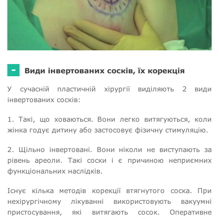
-
Види інвертованих сосків, їх корекція
У сучасній пластичній хірургії виділяють 2 види
інвертованих сосків:
1. Такі, що ховаються. Вони легко витягуються, коли
жінка годує дитину або застосовує фізичну стимуляцію.
2. Щільно інвертовані. Вони ніколи не виступають за
рівень ареоли. Такі соски і є причиною неприємних
функціональних наслідків.
Існує кілька методів корекції втягнутого соска. При
нехірургічному лікуванні використовують вакуумні
пристосування, які витягають сосок. Оперативне