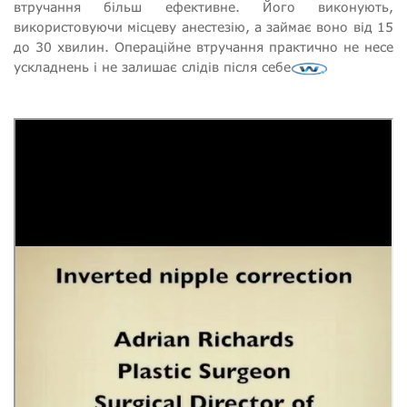
втручання більш ефективне. Його виконують,
використовуючи місцеву анестезію, а займає воно від 15
до 30 хвилин. Операційне втручання практично не несе
ускладнень і не залишає слідів після себе