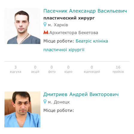
Пасечник Александр Васильевич
пластический хирург
м. Харків
Архитектора Бекетова
Місце роботи:
Беатріс клініка
пластичної хірургії
3
0
0
0
0
16
відгука
акцій
фото
відео
відповідей
прайсів
Дмитриев Андрей Викторович
м. Донецк
Місце роботи: