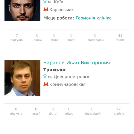
м. Київ
Харківське
Місце роботи:
Гармонія клініка
7
0
0
0
0
41
відгуків
акцій
фото
відео
відповідей
прайс
Баранов Иван Викторович
Трихолог
м. Днепропетровск
Коммунаровская
0
0
0
0
0
17
відгуків
акцій
фото
відео
відповідей
прайсів