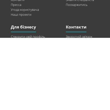
Пресса
Поскаржитись
Угода користувача
Наші проекти
Для бізнесу
Контакти
Створити свій профіль
Зворотній зв’язок
Рекламні можливості
Twitter
Допомога
Facebook
Знайти модель
Vkontakte
Спонсорство
© 2013-2026 Q-WEL Всі права захищені
Інформація на сайті q-wel.com призначена тільки для ознайомлення. Описані
методи самостійно використовувати не рекомендується. Всі права на матеріали,
розміщені на сайті q-wel.com охороняються відповідно до законодавства
України.