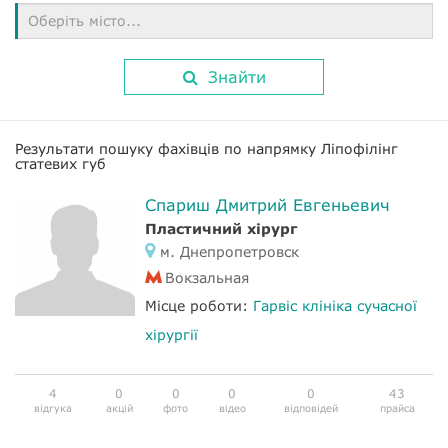
Оберіть місто...
Знайти
Результати пошуку фахівців по напрямку Ліпофілінг
статевих губ
Спариш Дмитрий Евгеньевич
Пластичний хірург
м. Днепропетровск
Вокзальная
Місце роботи:
Гарвіс клініка сучасної
хірургії
4
0
0
0
0
43
відгука
акцій
фото
відео
відповідей
прайса