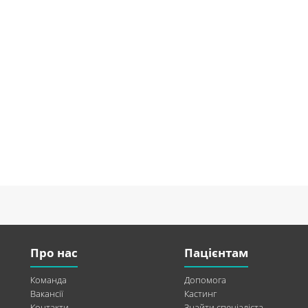
Про нас
Пацієнтам
Команда
Допомога
Вакансії
Кастинг
Контакти
Знайти спеціаліста