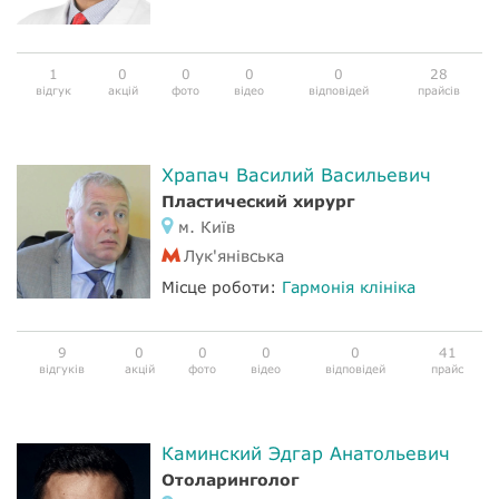
1
0
0
0
0
28
відгук
акцій
фото
відео
відповідей
прайсів
Храпач Василий Васильевич
Пластический хирург
м. Київ
Лук'янівська
Місце роботи:
Гармонія клініка
9
0
0
0
0
41
відгуків
акцій
фото
відео
відповідей
прайс
Каминский Эдгар Анатольевич
Отоларинголог