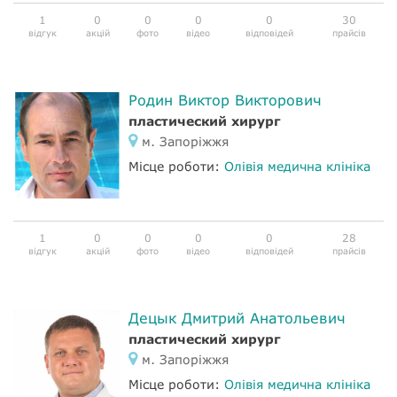
1
0
0
0
0
30
відгук
акцій
фото
відео
відповідей
прайсів
Родин Виктор Викторович
пластический хирург
м. Запоріжжя
Місце роботи:
Олівія медична клініка
1
0
0
0
0
28
відгук
акцій
фото
відео
відповідей
прайсів
Децык Дмитрий Анатольевич
пластический хирург
м. Запоріжжя
Місце роботи:
Олівія медична клініка