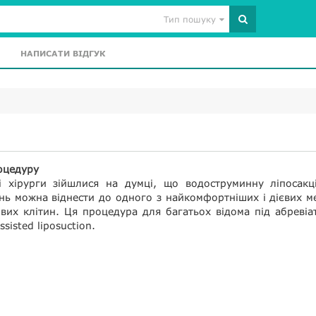
Тип пошуку
НАПИСАТИ ВІДГУК
оцедуру
і хірурги зійшлися на думці, що водоструминну ліпосакц
нь можна віднести до одного з найкомфортніших і дієвих м
вих клітин. Ця процедура для багатьох відома під абреві
sisted liposuction.