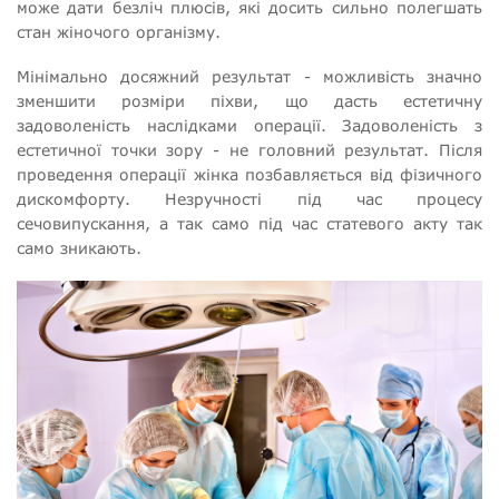
може дати безліч плюсів, які досить сильно полегшать
стан жіночого організму.
Мінімально досяжний результат - можливість значно
зменшити розміри піхви, що дасть естетичну
задоволеність наслідками операції. Задоволеність з
естетичної точки зору - не головний результат. Після
проведення операції жінка позбавляється від фізичного
дискомфорту. Незручності під час процесу
сечовипускання, а так само під час статевого акту так
само зникають.