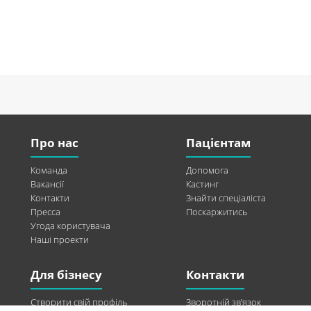
Про нас
Пацієнтам
Команда
Допомога
Вакансії
Кастинг
Контакти
Знайти спеціаліста
Пресса
Поскаржитись
Угода користувача
Наші проекти
Для бізнесу
Контакти
Створити свій профіль
Зворотній зв’язок