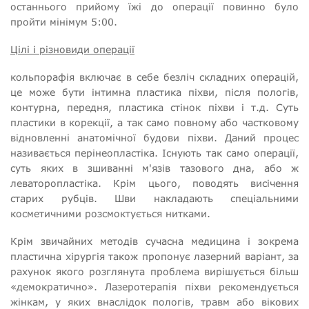
останнього прийому їжі до операції повинно було
пройти мінімум 5:00.
Цілі і різновиди операції
кольпорафія включає в себе безліч складних операцій,
це може бути інтимна пластика піхви, після пологів,
контурна, передня, пластика стінок піхви і т.д. Суть
пластики в корекції, а так само повному або частковому
відновленні анатомічної будови піхви. Даний процес
називається перінеопластіка. Існують так само операції,
суть яких в зшиванні м'язів тазового дна, або ж
леваторопластіка. Крім цього, поводять висічення
старих рубців. Шви накладають спеціальними
косметичними розсмоктується нитками.
Крім звичайних методів сучасна медицина і зокрема
пластична хірургія також пропонує лазерний варіант, за
рахунок якого розглянута проблема вирішується більш
«демократично». Лазеротерапія піхви рекомендується
жінкам, у яких внаслідок пологів, травм або вікових