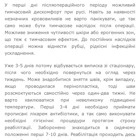
У перші дні післяопераційного періоду можливий
тимчасовий дискомфорт при русі. Навіть за наявності
незначних крововиливів не варто панікувати, це так
само може бути тимчасове наслідок після операції.
Можливе зниження чутливості шкіри або ерогенних зон,
що теж є тимчасовим ефектом. До постійних наслідків
операції можна віднести рубці, рідкісні інфекційні
ускладнення.
Уже 3-5 днів потому відбувається виписка зі стаціонару,
після чого необхідно повернуться на огляд через
тиждень. Може знадобитися зняття швів, крім випадку,
якщо проводилася перінопластіка, тоді шви
розсмоктуються самостійно через один-два тижні. Не
варто хвилюватися при невеликому підвищенні
температури. Перші 3-4 дні необхідно приймати
прописані лікарем антибіотики, а так само виконувати
необхідні гігієнічні процедури протягом строку
реабілітації. Заборонено знаходиться в сидячому
положенні перші 7-10 днів. Реабілітація проходить десь