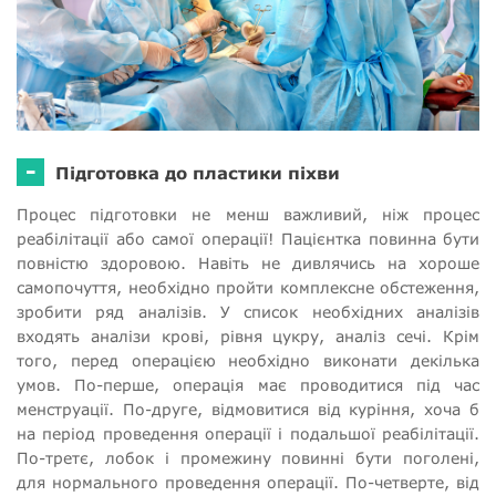
-
Підготовка до пластики піхви
Процес підготовки не менш важливий, ніж процес
реабілітації або самої операції! Пацієнтка повинна бути
повністю здоровою. Навіть не дивлячись на хороше
самопочуття, необхідно пройти комплексне обстеження,
зробити ряд аналізів. У список необхідних аналізів
входять аналізи крові, рівня цукру, аналіз сечі. Крім
того, перед операцією необхідно виконати декілька
умов. По-перше, операція має проводитися під час
менструації. По-друге, відмовитися від куріння, хоча б
на період проведення операції і подальшої реабілітації.
По-третє, лобок і промежину повинні бути поголені,
для нормального проведення операції. По-четверте, від