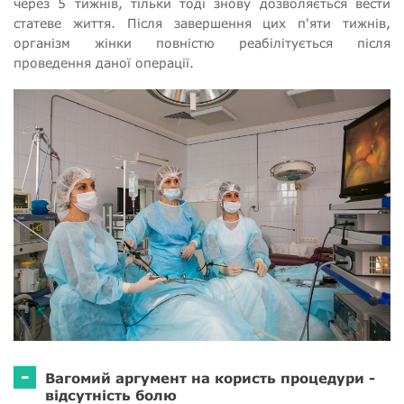
через 5 тижнів, тільки тоді знову дозволяється вести
статеве життя. Після завершення цих п'яти тижнів,
організм жінки повністю реабілітується після
проведення даної операції.
-
Вагомий аргумент на користь процедури -
відсутність болю