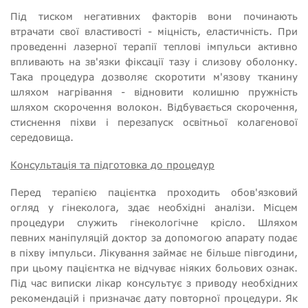
Під тиском негативних факторів вони починають
втрачати свої властивості - міцність, еластичність. При
проведенні лазерної терапії теплові імпульси активно
впливають на зв'язки фіксації тазу і слизову оболонку.
Така процедура дозволяє скоротити м'язову тканину
шляхом нагрівання - відновити колишню пружність
шляхом скорочення волокон. Відбувається скорочення,
стиснення піхви і перезапуск освітньої колагенової
середовища.
Консультація та підготовка до процедур
Перед терапією пацієнтка проходить обов'язковий
огляд у гінеколога, здає необхідні аналізи. Місцем
процедури служить гінекологічне крісло. Шляхом
певних маніпуляцій доктор за допомогою апарату подає
в піхву імпульси. Лікування займає не більше півгодини,
при цьому пацієнтка не відчуває ніяких больових ознак.
Під час виписки лікар консультує з приводу необхідних
рекомендацій і призначає дату повторної процедури. Як