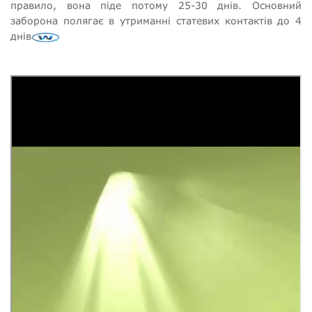
правило, вона піде потому 25-30 днів. Основний
заборона полягає в утриманні статевих контактів до 4
днів