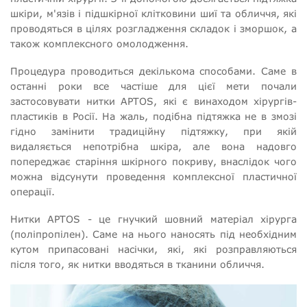
шкіри, м'язів і підшкірної клітковини шиї та обличчя, які
проводяться в цілях розгладження складок і зморшок, а
також комплексного омолодження.
Процедура проводиться декількома способами. Саме в
останні роки все частіше для цієї мети почали
застосовувати нитки APTOS, які є винаходом хірургів-
пластиків в Росії. На жаль, подібна підтяжка не в змозі
гідно замінити традиційну підтяжку, при якій
видаляється непотрібна шкіра, але вона надовго
попереджає старіння шкірного покриву, внаслідок чого
можна відсунути проведення комплексної пластичної
операції.
Нитки APTOS - це гнучкий шовний матеріал хірурга
(поліпропілен). Саме на нього наносять під необхідним
кутом припасовані насічки, які, які розправляються
після того, як нитки вводяться в тканини обличчя.