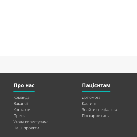
Про нас
Пацієнтам
Команда
Допомога
Вакансії
Кастинг
Контакти
Знайти спеціаліста
Пресса
Поскаржитись
Угода користувача
Наші проекти