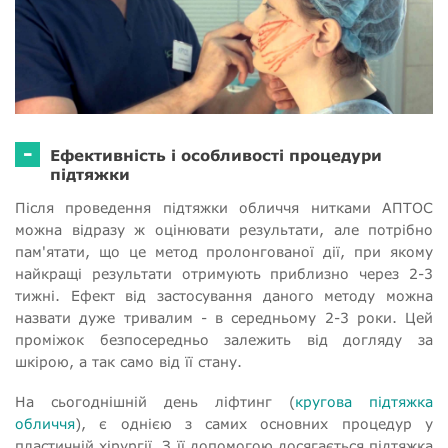
-
Ефективність і особливості процедури
підтяжки
Після проведення підтяжки обличчя нитками АПТОС
можна відразу ж оцінювати результати, але потрібно
пам'ятати, що це метод пролонгованої дії, при якому
найкращі результати отримують приблизно через 2-3
тижні. Ефект від застосування даного методу можна
назвати дуже тривалим - в середньому 2-3 роки. Цей
проміжок безпосередньо залежить від догляду за
шкірою, а так само від її стану.
На сьогоднішній день ліфтинг (
кругова підтяжка
обличчя
), є однією з самих основних процедур у
пластичній хірургії. З її допомогою досягається підтяжка