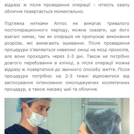
відразу ж після проведення операції - чіткість овалу
обличчя повертається моментально.
Підтяжка нитками Аптос не вимагає тривалого
постоперационного періоду, можна сказати, що його
взагалі немає, так як операція не припускає виконання
розрізів, які вимагають зшивання. Після проведення
процедури з'являються невеликі синці на місці проколів,
але вони проходять через 2-3 дні. Також не потрібно
довгого перебування в клініці, а після операції можна
відразу ж повертатися до звичного способу життя. Після
процедури потрібно на 2-3 тижні відмовитися від
застосування інтенсивних омолоджуючих косметичних
процедур, а також масажу шиї та обличчя.