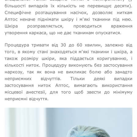
більшості випадків їх кількість не перевищує десяти).
Специфічне розташування насічок, дозволяє ниткам
Аптос неначе піднімати шкіру і м'які тканини під нею.
Шкіра розправляється, проводиться враження
утворення каркаса, що не дає тканинам опускатися.
Процедура тривати від 30 до 60 хвилин, залежно від
того, в якому стані знаходяться м'які тканини і шкіра, а
також розміру шкіри, яка піддається коригуванню, і
кількості ниток. Процедуру виконують без застосування
наркозу, так як вона не викликає болю або занадто
неприємних відчуттів. Тільки деякі випадки
застосування ниток Аптос, вимагають використання
місцевої анестезії, для того щоб звести до мінімуму
неприємні відчуття.