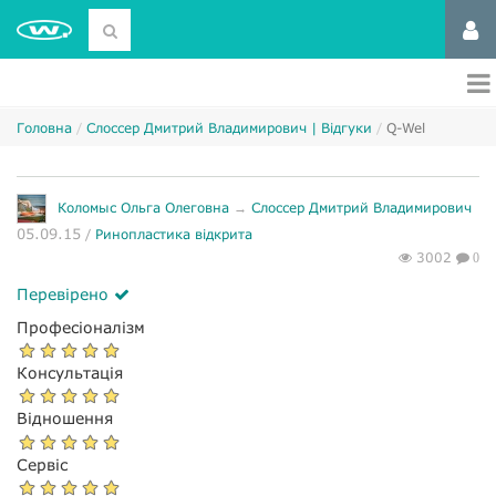
Головна
Слоссер Дмитрий Владимирович | Відгуки
Q-Wel
Коломыс Ольга Олеговна
→
Слоссер Дмитрий Владимирович
05.09.15
/
Ринопластика відкрита
3002
0
Перевірено
Професіоналізм
Консультація
Відношення
Сервіс