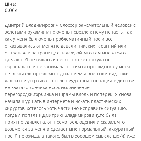
Ціна:
0.00
₴
Дмитрий Владимирович Слоссер замечательный человек с
золотыми руками! Мне очень повезло к нему попасть, так
как у меня был очень проблематичный нос и все
отказывались от меня,не давали никаких гарантий или
отправляли за границу с надеждой, что там мне что-то
сделают. Я отчаялась и несколько лет никуда не
обращалась и не занималась этим вопросом,пока у меня
не возникли проблемы с дыханием и внешний вид тоже
далеко не устраивал, после неудачной операции в детстве,
не хватало кончика носа, искривление
перегородки,горбинка и шрамы вдоль и поперек. Я снова
начала шуршать в интернете и искать пластических
хирургов, хотелось хоть частично исправить ситуацию.
Когда я попала к Дмитрию Владимировичу,то была
приятно удивлена, он посмотрел, оценил и сказал, что
возьмется за меня и сделает мне нормальный, аккуратный
нос! Я не ожидала такого, был в хорошем смысле шок))) Уже