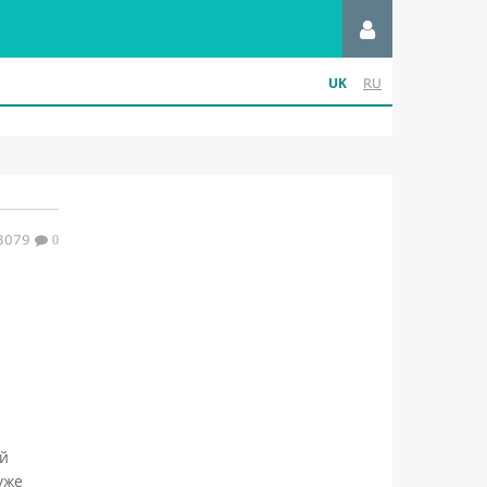
UK
RU
3079
0
ий
уже