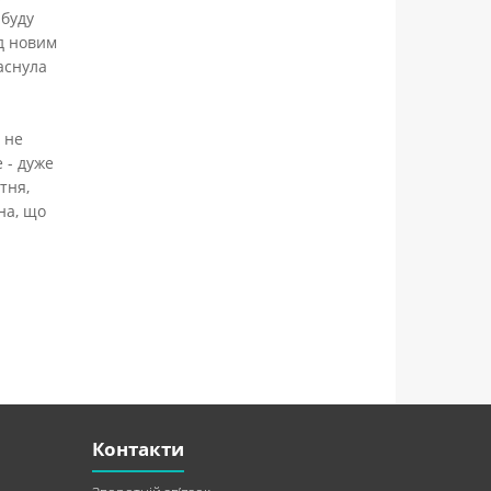
 буду
ед новим
аснула
 не
 - дуже
тня,
на, що
Контакти