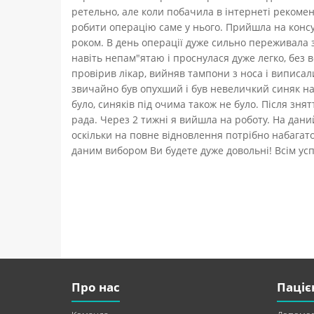
ретельно, але коли побачила в інтернеті рекоме
робити операцію саме у нього. Прийшла на консу
роком. В день операції дуже сильно переживала з
навіть непам"ятаю і проснулася дуже легко, без в
провірив лікар, вийняв тампони з носа і виписали
звичайно був опухший і був невеличкий синяк на
було, синяків під очима також не було. Після зня
рада. Через 2 тижні я вийшла на роботу. На дани
оскільки на повне відновлення потрібно набагат
даним вибором Ви будете дуже довольні! Всім усп
Про нас
Паціє