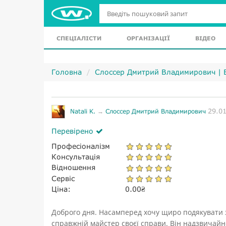
СПЕЦІАЛІСТИ
ОРГАНІЗАЦІЇ
ВІДЕО
Головна
Слоссер Дмитрий Владимирович | 
29.0
Natali K.
→
Слоссер Дмитрий Владимирович
Перевірено
Професіоналізм
Консультація
Відношення
Сервіс
Ціна:
0.00
₴
Доброго дня. Насамперед хочу щиро подякувати з
справжній майстер своєї справи. Він надзвичайн