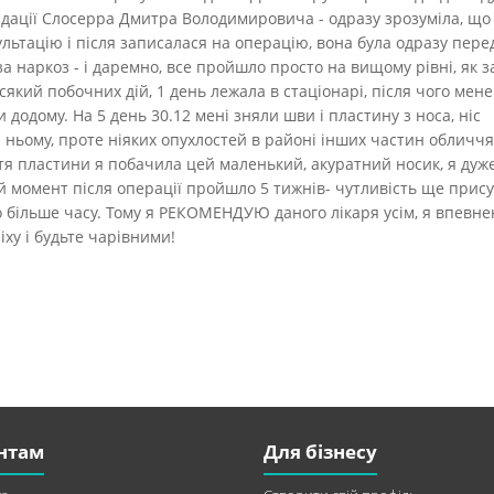
ндації Слосерра Дмитра Володимировича - одразу зрозуміла, що
льтацію і після записалася на операцію, вона була одразу пер
а наркоз - і даремно, все пройшло просто на вищому рівні, як з
сякий побочних дій, 1 день лежала в стаціонарі, після чого мене
 додому. На 5 день 30.12 мені зняли шви і пластину з носа, ніс
 ньому, проте ніяких опухлостей в районі інших частин обличчя
ття пластини я побачила цей маленький, акуратний носик, я дуже
й момент після операції пройшло 5 тижнів- чутливість ще прису
о більше часу. Тому я РЕКОМЕНДУЮ даного лікаря усім, я впевне
іху і будьте чарівними!
нтам
Для бізнесу