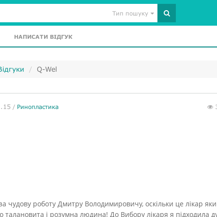
Тип пошуку
НАПИСАТИ ВІДГУК
Відгуки
Q-Wel
1.15
/
Ринопластика
а чудову роботу Дмитру Володимировичу, оскільки це лікар як
о талановита і розумна людина! До Вибору лікаря я підходила д