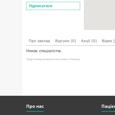
Підписатися
Про заклад
Відгуки (0)
Акції (0)
Відео 
Немає спеціалістів.
Лікарі Естімед косметологічна клініка в Ужгород.
Про нас
Паціє