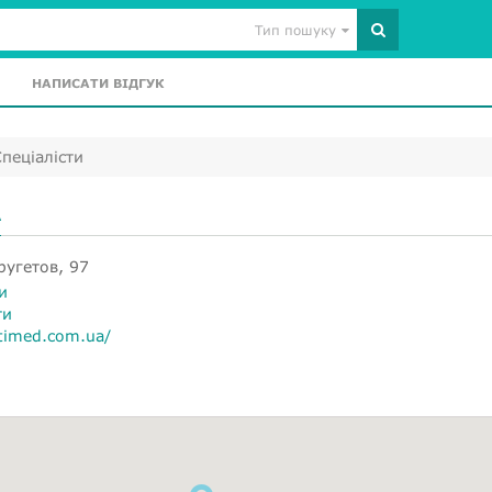
Тип пошуку
НАПИСАТИ ВІДГУК
пеціалісти
А
ругетов, 97
и
ти
timed.com.ua/