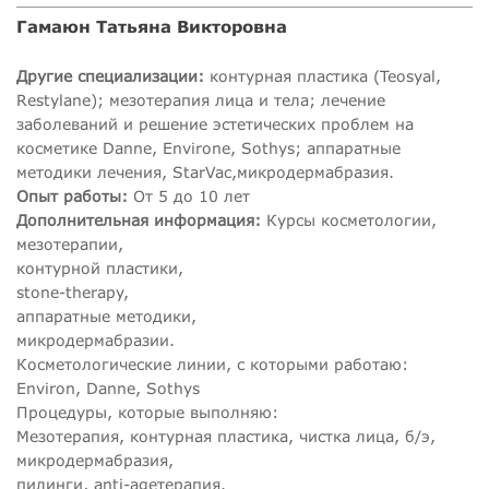
Гамаюн Татьяна Викторовна
Другие специализации:
контурная пластика (Teosyal,
Restylane); мезотерапия лица и тела; лечение
заболеваний и решение эстетических проблем на
косметике Danne, Environe, Sothys; аппаратные
методики лечения, StarVac,микродермабразия.
Опыт работы:
От 5 до 10 лет
Дополнительная информация:
Курсы косметологии,
мезотерапии,
контурной пластики,
stone-therapy,
аппаратные методики,
микродермабразии.
Косметологические линии, с которыми работаю:
Environ, Danne, Sothys
Процедуры, которые выполняю:
Мезотерапия, контурная пластика, чистка лица, б/э,
микродермабразия,
пилинги, anti-ageтерапия.