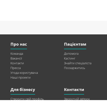
Про нас
Пацієнтам
Команда
Допомога
Вакансії
Кастинг
Контакти
Знайти спеціаліста
Пресса
Поскаржитись
Угода користувача
Наші проекти
Для бізнесу
Контакти
Створити свій профіль
Зворотній зв’язок
Рекламні можливості
Twitter