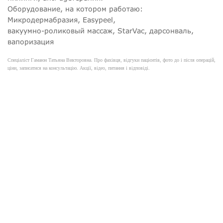
Оборудование, на котором работаю:
Микродермабразия, Easypeel,
вакуумно-роликовый массаж, StarVac, дарсонваль,
вапоризация
Спеціаліст Гамаюн Татьяна Викторовна. Про фахівця, відгуки пацієнтів, фото до і після операцій,
ціни, записатися на консультацію. Акції, відео, питання і відповіді.