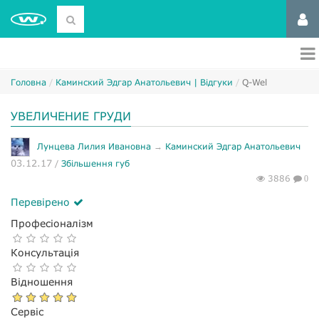
Головна
Каминский Эдгар Анатольевич | Відгуки
Q-Wel
УВЕЛИЧЕНИЕ ГРУДИ
Лунцева Лилия Ивановна
→
Каминский Эдгар Анатольевич
03.12.17
/
Збільшення губ
3886
0
Перевірено
Професіоналізм
Консультація
Відношення
Сервіс