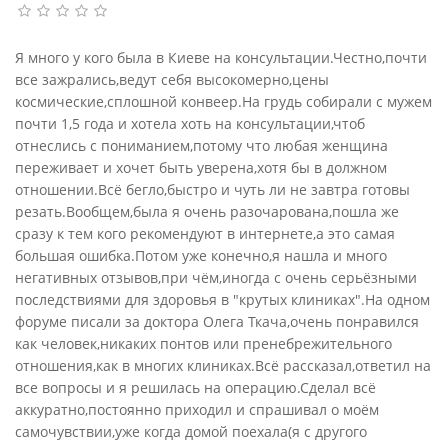
Я много у кого была в Киеве на консультации.Честно,почти
все зажрались,ведут себя высокомерно,цены
космические,сплошной конвеер.На грудь собирали с мужем
почти 1,5 года и хотела хоть на консультации,чтоб
отнеслись с пониманием,потому что любая женщина
переживает и хочет быть уверена,хотя бы в должном
отношении.Всё бегло,быстро и чуть ли не завтра готовы
резать.Вообщем,была я очень разочарована,пошла же
сразу к тем кого рекомендуют в интернете,а это самая
большая ошибка.Потом уже конечно,я нашла и много
негативных отзывов,при чём,иногда с очень серьёзными
последствиями для здоровья в "крутых клиниках".На одном
форуме писали за доктора Олега Ткача,очень понравился
как человек,никаких понтов или пренебрежительного
отношения,как в многих клиниках.Всё рассказал,ответил на
все вопросы и я решилась на операцию.Сделал всё
аккуратно,постоянно приходил и спрашивал о моём
самочувствии,уже когда домой поехала(я с другого