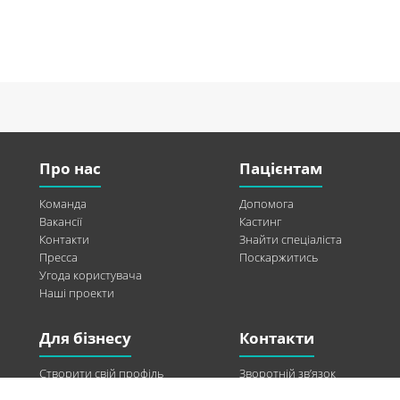
Про нас
Пацієнтам
Команда
Допомога
Вакансії
Кастинг
Контакти
Знайти спеціаліста
Пресса
Поскаржитись
Угода користувача
Наші проекти
Для бізнесу
Контакти
Створити свій профіль
Зворотній зв’язок
Рекламні можливості
Twitter