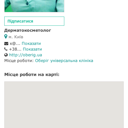
Підписатися
Дерматокосметолог
м. Київ
x@...
Показати
+38...
Показати
http://oberig.ua
Місце роботи:
Оберіг універсальна клініка
Місце роботи на карті: