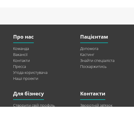
Про нас
Пацієнтам
Команда
Допомога
Вакансії
Кастинг
Контакти
Знайти спеціаліста
Пресса
Поскаржитись
Угода користувача
Наші проекти
Для бізнесу
Контакти
Створити свій профіль
Зворотній зв’язок
Рекламні можливості
Twitter
Допомога
Facebook
Знайти модель
Vkontakte
Спонсорство