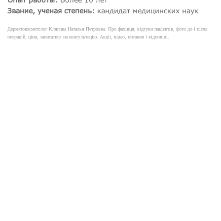
Звание, ученая степень:
кандидат медицинских наук
Дерматокосметолог Клягина Наталья Петровна. Про фахівця, відгуки пацієнтів, фото до і після
операцій, ціни, записатися на консультацію. Акції, відео, питання і відповіді.