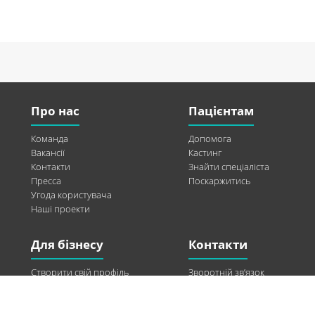
Про нас
Пацієнтам
Команда
Допомога
Вакансії
Кастинг
Контакти
Знайти спеціаліста
Пресса
Поскаржитись
Угода користувача
Наші проекти
Для бізнесу
Контакти
Створити свій профіль
Зворотній зв’язок
Рекламні можливості
Twitter
Допомога
Facebook
Знайти модель
Vkontakte