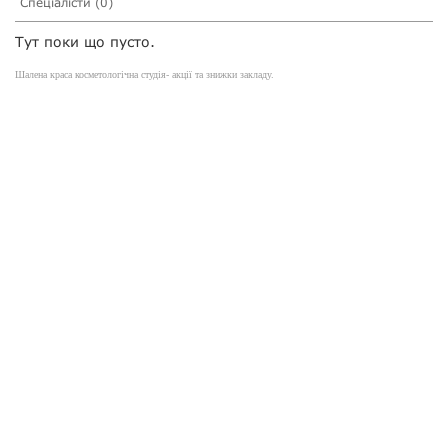
Спеціалісти (0)
Тут поки що пусто.
Шалена краса косметологічна студія- акції та знижки закладу.