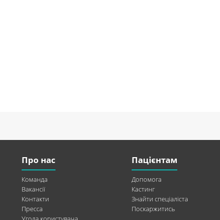
Про нас
Пацієнтам
Команда
Допомога
Вакансії
Кастинг
Контакти
Знайти спеціаліста
Пресса
Поскаржитись
Угода користувача