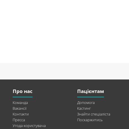
Про нас
Пацієнтам
Команда
Допомога
Вакансії
Кастинг
Контакти
Знайти спеціаліста
Пресса
Поскаржитись
Угода користувача