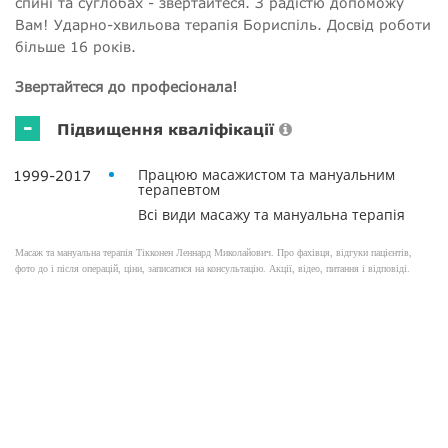
спині та суглобах - звертайтеся. З радістю допоможу
Вам! Ударно-хвильова терапія Бориспіль. Досвід роботи
більше 16 років.
Звертайтеся до професіонала!
-
Підвищення кваліфікації
Працюю масажистом та мануальним
1999-2017
терапевтом
Всі види масажу та мануальна терапія
Масаж та мануальна терапія Тікконен Леннард Миколайович. Про фахівця, відгуки пацієнтів,
фото до і після операцій, ціни, записатися на консультацію. Акції, відео, питання і відповіді.