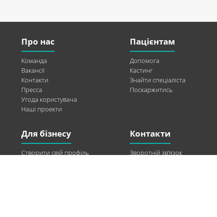
Про нас
Пацієнтам
Команда
Допомога
Вакансії
Кастинг
Контакти
Знайти спеціаліста
Пресса
Поскаржитись
Угода користувача
Наші проекти
Для бізнесу
Контакти
Створити свій профіль
Зворотній зв’язок
Рекламні можливості
Twitter
Допомога
Facebook
Знайти модель
Vkontakte
Спонсорство