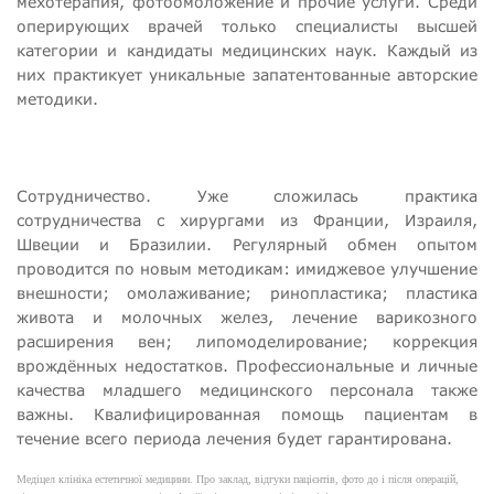
мехотерапия, фотоомоложение и прочие услуги. Среди
оперирующих врачей только специалисты высшей
категории и кандидаты медицинских наук. Каждый из
них практикует уникальные запатентованные авторские
методики.
Сотрудничество. Уже сложилась практика
сотрудничества с хирургами из Франции, Израиля,
Швеции и Бразилии. Регулярный обмен опытом
проводится по новым методикам: имиджевое улучшение
внешности; омолаживание; ринопластика; пластика
живота и молочных желез, лечение варикозного
расширения вен; липомоделирование; коррекция
врождённых недостатков. Профессиональные и личные
качества младшего медицинского персонала также
важны. Квалифицированная помощь пациентам в
течение всего периода лечения будет гарантирована.
Медіцел клініка естетичної медицини. Про заклад, відгуки пацієнтів, фото до і після операцій,