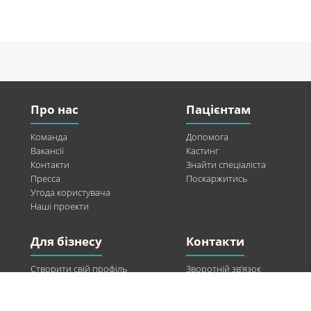
Про нас
Пацієнтам
Команда
Допомога
Вакансії
Кастинг
Контакти
Знайти спеціаліста
Пресса
Поскаржитись
Угода користувача
Наші проекти
Для бізнесу
Контакти
Створити свій профіль
Зворотній зв’язок
Рекламні можливості
Twitter
Допомога
Facebook
Знайти модель
Vkontakte