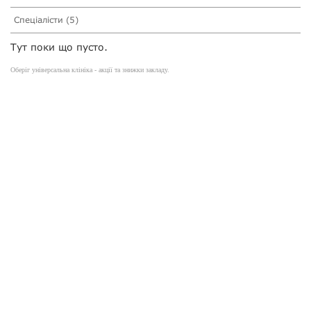
Спеціалісти (5)
Тут поки що пусто.
Оберіг універсальна клініка - акції та знижки закладу.