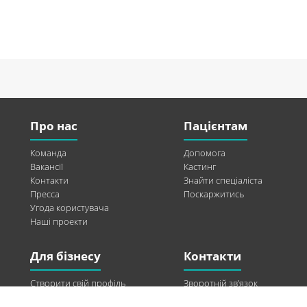
Про нас
Пацієнтам
Команда
Допомога
Вакансії
Кастинг
Контакти
Знайти спеціаліста
Пресса
Поскаржитись
Угода користувача
Наші проекти
Для бізнесу
Контакти
Створити свій профіль
Зворотній зв’язок
Рекламні можливості
Twitter