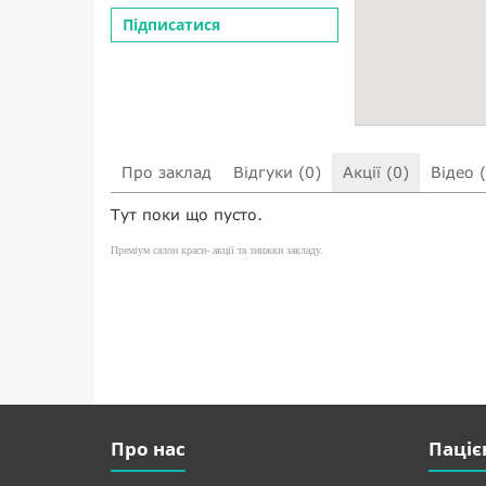
Підписатися
Про заклад
Відгуки (0)
Акції (0)
Відео 
Тут поки що пусто.
Преміум салон краси- акції та знижки закладу.
Про нас
Паціє