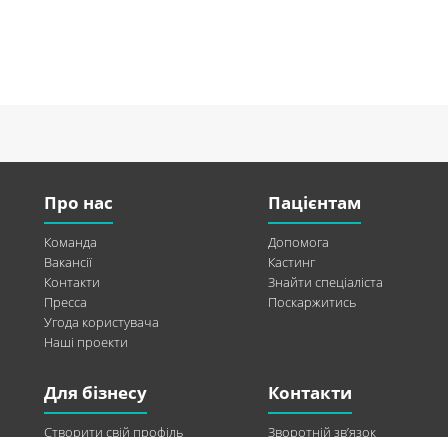
Про нас
Пацієнтам
Команда
Допомога
Вакансії
Кастинг
Контакти
Знайти спеціаліста
Пресса
Поскаржитись
Угода користувача
Наші проекти
Для бізнесу
Контакти
Створити свій профіль
Зворотній зв’язок