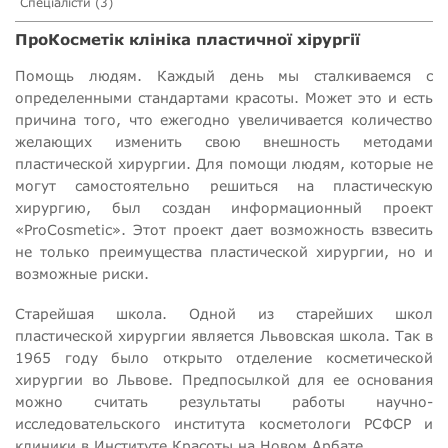
Спеціалісти (3)
ПроКосметік клініка пластичної хірургії
Помощь людям. Каждый день мы сталкиваемся с
определенными стандартами красоты. Может это и есть
причина того, что ежегодно увеличивается количество
желающих изменить свою внешность методами
пластической хирургии. Для помощи людям, которые не
могут самостоятельно решиться на пластическую
хирургию, был создан информационный проект
«ProCosmetic». Этот проект дает возможность взвесить
не только преимущества пластической хирургии, но и
возможные риски.
Старейшая школа. Одной из старейших школ
пластической хирургии является Львовская школа. Так в
1965 году было открыто отделение косметической
хирургии во Львове. Предпосылкой для ее основания
можно считать результаты работы научно-
исследовательского института косметологи РСФСР и
клиники в Институте Красоты на Новом Арбате.