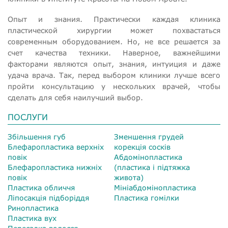
Опыт и знания. Практически каждая клиника
пластической хирургии может похвастаться
современным оборудованием. Но, не все решается за
счет качества техники. Наверное, важнейшими
факторами являются опыт, знания, интуиция и даже
удача врача. Так, перед выбором клиники лучше всего
пройти консультацию у нескольких врачей, чтобы
сделать для себя наилучший выбор.
ПОСЛУГИ
Збільшення губ
Зменшення грудей
Блефаропластика верхніх
корекція сосків
повік
Абдомінопластика
Блефаропластика нижніх
(пластика і підтяжка
повік
живота)
Пластика обличчя
Мініабдомінопластика
Ліпосакція підборіддя
Пластика гомілки
Ринопластика
Пластика вух