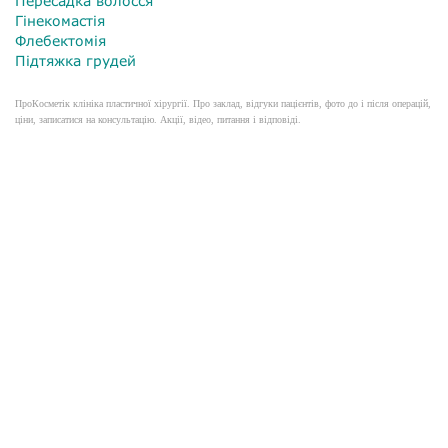
Пересадка волосся
Гінекомастія
Флебектомія
Підтяжка грудей
ПроКосметік клініка пластичної хірургії. Про заклад, відгуки пацієнтів, фото до і після операцій,
ціни, записатися на консультацію. Акції, відео, питання і відповіді.