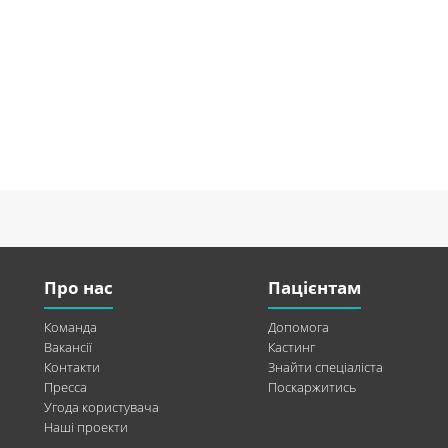
Про нас
Пацієнтам
Команда
Допомога
Вакансії
Кастинг
Контакти
Знайти спеціаліста
Пресса
Поскаржитись
Угода користувача
Наші проекти