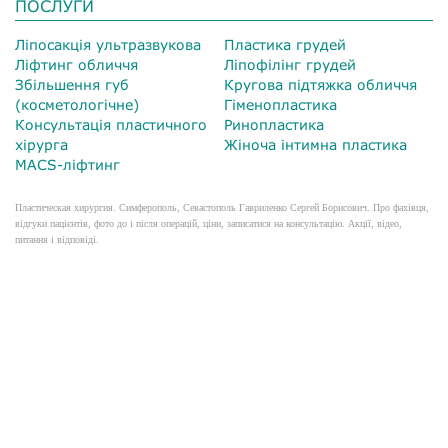
ПОСЛУГИ
Ліпосакція ультразвукова
Пластика грудей
Ліфтинг обличчя
Ліпофілінг грудей
Збільшення губ
Кругова підтяжка обличчя
(косметологічне)
Гіменопластика
Консультація пластичного
Ринопластика
хірурга
Жіноча інтимна пластика
MACS-ліфтинг
Пластическая хирургия. Симферополь, Севастополь Гавриленко Сергей Борисович. Про фахівця,
відгуки пацієнтів, фото до і після операцій, ціни, записатися на консультацію. Акції, відео,
питання і відповіді.